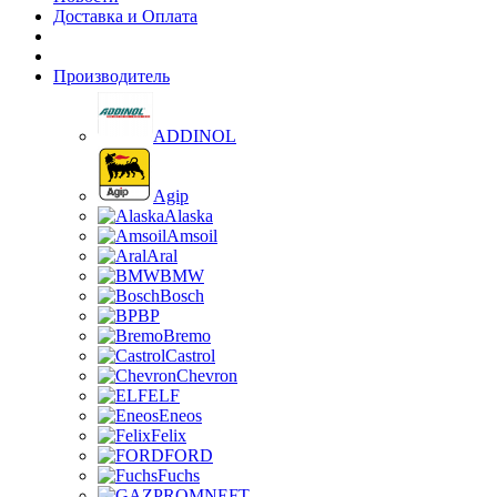
Доставка и Оплата
Производитель
ADDINOL
Agip
Alaska
Amsoil
Aral
BMW
Bosch
BP
Bremo
Castrol
Chevron
ELF
Eneos
Felix
FORD
Fuchs