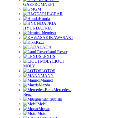
GAZPROMNEFT
GM
HI-GEAR
Honda
HYUNDAI/KIA
Idemitsu
KAWASAKI
Kixx
LADA
Land Rover
LEXUS
LIQUI
MOLY
LOTOS
MANN
Mannol
Mazda
Mercedes-
Benz
Mitsubishi
Mobil
Mopar
Motul