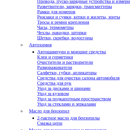
Провода, пуско-зарядные устройства и измер
Разветвители, зарядки, трансмиттеры
Рамки для номеров
Рюкзаки и сумки, кепки и жилеты, зонты
Тросы и ремни крепления
Часы, термометры
Чехлы, накидки, шторки
Щетки, скребки, водосгоны
Автохимия
Автошампуни и моющие средства
Клеи и герметики
Очистители и растворители
Размораживатели
Салфетки, губки, апликаторы
Средства для очистки салона автомобиля
Средства для рук
Уход за дисками и шинами
Уход за кузовом
Уход за подкапотным пространством
Уход за стеклами и зеркалами
Масло для бензопил
2-тактное масло для бензопилы
Cмазка цепи