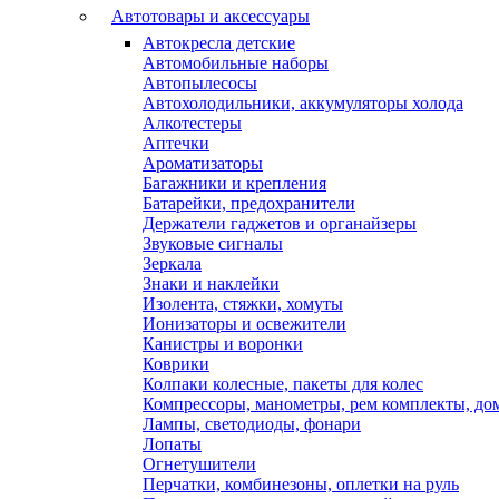
Автотовары и аксессуары
Автокресла детские
Автомобильные наборы
Автопылесосы
Автохолодильники, аккумуляторы холода
Алкотестеры
Аптечки
Ароматизаторы
Багажники и крепления
Батарейки, предохранители
Держатели гаджетов и органайзеры
Звуковые сигналы
Зеркала
Знаки и наклейки
Изолента, стяжки, хомуты
Ионизаторы и освежители
Канистры и воронки
Коврики
Колпаки колесные, пакеты для колес
Компрессоры, манометры, рем комплекты, до
Лампы, светодиоды, фонари
Лопаты
Огнетушители
Перчатки, комбинезоны, оплетки на руль