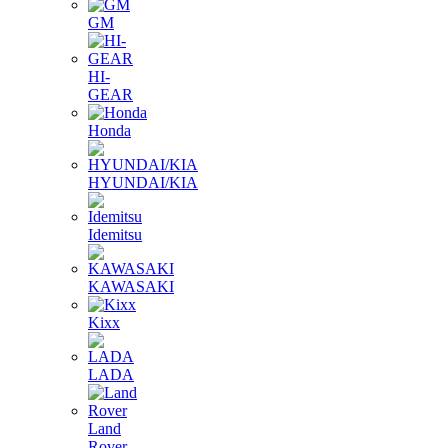
GM
HI-
GEAR
Honda
HYUNDAI/KIA
Idemitsu
KAWASAKI
Kixx
LADA
Land
Rover