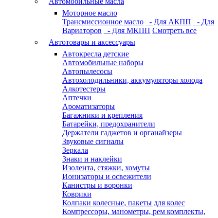
Автомобильные масла
Моторное масло
Трансмиссионное масло
- Для АКПП
- Для
Вариаторов
- Для МКПП
Смотреть все
Автотовары и аксессуары
Автокресла детские
Автомобильные наборы
Автопылесосы
Автохолодильники, аккумуляторы холода
Алкотестеры
Аптечки
Ароматизаторы
Багажники и крепления
Батарейки, предохранители
Держатели гаджетов и органайзеры
Звуковые сигналы
Зеркала
Знаки и наклейки
Изолента, стяжки, хомуты
Ионизаторы и освежители
Канистры и воронки
Коврики
Колпаки колесные, пакеты для колес
Компрессоры, манометры, рем комплекты,