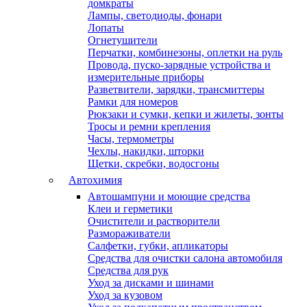
домкраты
Лампы, светодиоды, фонари
Лопаты
Огнетушители
Перчатки, комбинезоны, оплетки на руль
Провода, пуско-зарядные устройства и
измерительные приборы
Разветвители, зарядки, трансмиттеры
Рамки для номеров
Рюкзаки и сумки, кепки и жилеты, зонты
Тросы и ремни крепления
Часы, термометры
Чехлы, накидки, шторки
Щетки, скребки, водосгоны
Автохимия
Автошампуни и моющие средства
Клеи и герметики
Очистители и растворители
Размораживатели
Салфетки, губки, апликаторы
Средства для очистки салона автомобиля
Средства для рук
Уход за дисками и шинами
Уход за кузовом