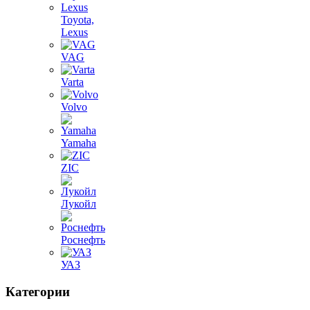
Toyota,
Lexus
VAG
Varta
Volvo
Yamaha
ZIC
Лукойл
Роснефть
УАЗ
Категории