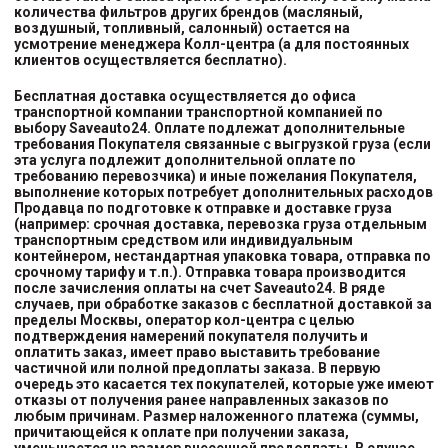
количества фильтров других брендов (масляный,
воздушный, топливный, салонный) остается на
усмотрение менеджера Колл-центра (а для постоянных
клиентов осуществляется бесплатно).
Бесплатная доставка осуществляется до офиса
транспортной компании транспортной компанией
по
выбору
Saveauto24. Оплате подлежат дополнительные
требования Покупателя связанные с выгрузкой груза (если
эта услуга подлежит дополнительной оплате по
требованию перевозчика) и иные пожелания Покупателя,
выполнение которых потребует дополнительных расходов
Продавца по подготовке к отправке и доставке груза
(например: срочная доставка, перевозка груза отдельным
транспортным средством или индивидуальным
контейнером, нестандартная упаковка товара, отправка по
срочному тарифу и т.п.). Отправка товара производится
после зачисления оплаты на счет Saveauto24. В ряде
случаев, при обработке заказов с бесплатной доставкой за
пределы Москвы, оператор кол-центра с целью
подтверждения намерений покупателя получить и
оплатить заказ, имеет право выставить требование
частичной или полной предоплаты заказа. В первую
очередь это касается тех покупателей, которые уже имеют
отказы от получения ранее направленных заказов по
любым причинам. Размер наложенного платежа (суммы,
причитающейся к оплате при получении заказа,
уменьшается на размер внесенной предоплаты. В случае