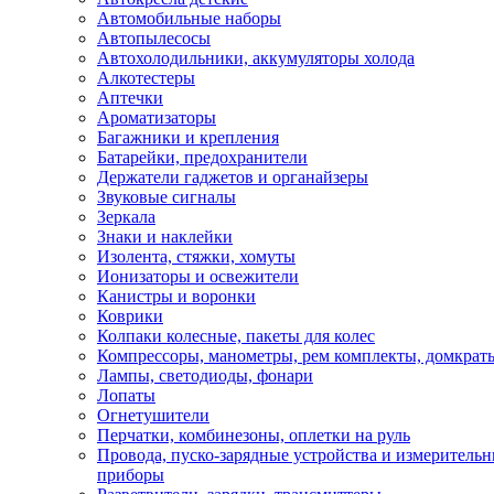
Автомобильные наборы
Автопылесосы
Автохолодильники, аккумуляторы холода
Алкотестеры
Аптечки
Ароматизаторы
Багажники и крепления
Батарейки, предохранители
Держатели гаджетов и органайзеры
Звуковые сигналы
Зеркала
Знаки и наклейки
Изолента, стяжки, хомуты
Ионизаторы и освежители
Канистры и воронки
Коврики
Колпаки колесные, пакеты для колес
Компрессоры, манометры, рем комплекты, домкрат
Лампы, светодиоды, фонари
Лопаты
Огнетушители
Перчатки, комбинезоны, оплетки на руль
Провода, пуско-зарядные устройства и измеритель
приборы