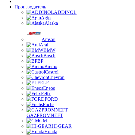
Производитель
ADDINOL
Agip
Alaska
Amsoil
Aral
BMW
Bosch
BP
Bremo
Castrol
Chevron
ELF
Eneos
Felix
FORD
Fuchs
GAZPROMNEFT
GM
HI-GEAR
Honda