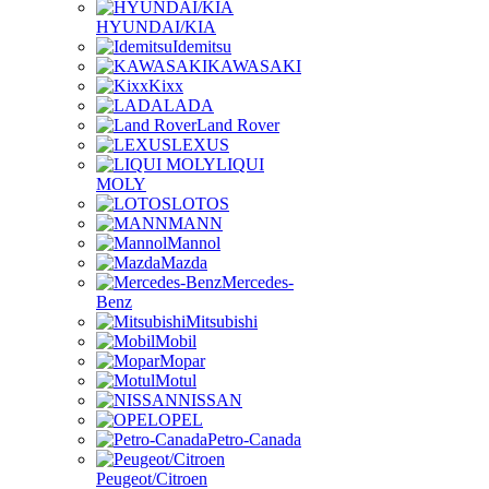
HYUNDAI/KIA
Idemitsu
KAWASAKI
Kixx
LADA
Land Rover
LEXUS
LIQUI
MOLY
LOTOS
MANN
Mannol
Mazda
Mercedes-
Benz
Mitsubishi
Mobil
Mopar
Motul
NISSAN
OPEL
Petro-Canada
Peugeot/Citroen