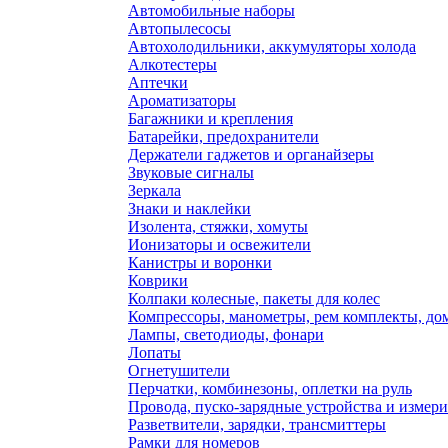
Автомобильные наборы
Автопылесосы
Автохолодильники, аккумуляторы холода
Алкотестеры
Аптечки
Ароматизаторы
Багажники и крепления
Батарейки, предохранители
Держатели гаджетов и органайзеры
Звуковые сигналы
Зеркала
Знаки и наклейки
Изолента, стяжки, хомуты
Ионизаторы и освежители
Канистры и воронки
Коврики
Колпаки колесные, пакеты для колес
Компрессоры, манометры, рем комплекты, до
Лампы, светодиоды, фонари
Лопаты
Огнетушители
Перчатки, комбинезоны, оплетки на руль
Провода, пуско-зарядные устройства и измер
Разветвители, зарядки, трансмиттеры
Рамки для номеров