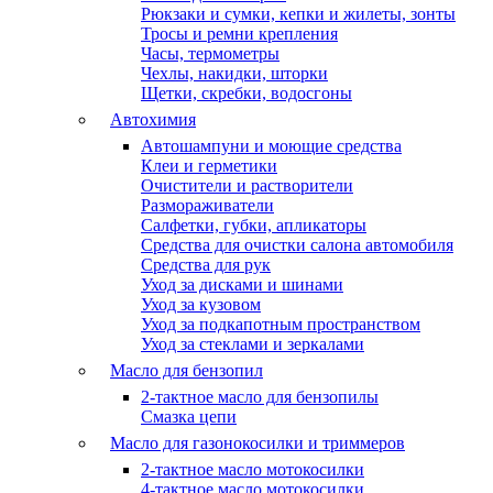
Рюкзаки и сумки, кепки и жилеты, зонты
Тросы и ремни крепления
Часы, термометры
Чехлы, накидки, шторки
Щетки, скребки, водосгоны
Автохимия
Автошампуни и моющие средства
Клеи и герметики
Очистители и растворители
Размораживатели
Салфетки, губки, апликаторы
Средства для очистки салона автомобиля
Средства для рук
Уход за дисками и шинами
Уход за кузовом
Уход за подкапотным пространством
Уход за стеклами и зеркалами
Масло для бензопил
2-тактное масло для бензопилы
Cмазка цепи
Масло для газонокосилки и триммеров
2-тактное масло мотокосилки
4-тактное масло мотокосилки