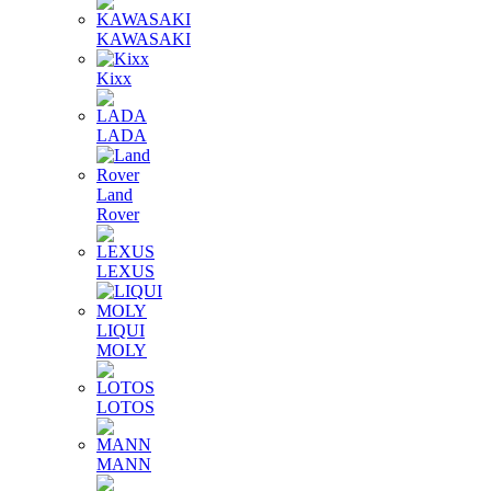
KAWASAKI
Kixx
LADA
Land
Rover
LEXUS
LIQUI
MOLY
LOTOS
MANN