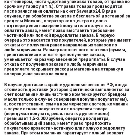
контейнером, нестандартная упаковка товара, отправка по
срочному тарифу и т.п.). Отправка товара производится
после зачисления оплаты на счет Saveauto24. В ряде
случаев, при обработке заказов с бесплатной доставкой за
пределы Москвы, оператор кол-центра с целью
подтверждения намерений покупателя получить и
оплатить заказ, имеет право выставить требование
частичной или полной предоплаты заказа. В первую
очередь это касается тех покупателей, которые уже имеют
отказы от получения ранее направленных заказов по
любым причинам. Размер наложенного платежа (суммы,
причитающейся к оплате при получении заказа,
уменьшается на размер внесенной предоплаты. В случае
отказа от получения заказа по любым причинам
предоплата покрывает расходы магазина на отправку и
возвращение заказа на склад.
В случае доставки в крайне удаленные регионы РФ, когда
стоимость доставки (которая фактически выполняется за
счет компании и лишь частично компенсируется брендом
масла только в случае совершения покупки покупателем),
а, соответственно, сумма коммерческих потерь компании
в случае отказа покупателя от получения товара
(передумал покупать, решил взять другое масло)
превышает 1,5-2 000 рублей, оператор колцентра,
обрабатывающий заказ, имеет право предложить
покупателю провести частичную или полную предоплату
заказа. При этом компания гарантирует полный возврат