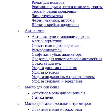
Рамки для номеров
Рюкзаки и сумки, кепки и жилеты, зонты
Тросы и ремни крепления
Часы, термометры
Чехлы, накидки, шторки
Щетки, скребки, водосгоны
Автохимия
Автошампуни и моющие средства
Клеи и герметики
Очистители и растворители
Размораживатели
Салфетки, губки, апликаторы
Средства для очистки салона автомобиля
Средства для рук
Уход за дисками и шинами
Уход за кузовом
Уход за подкапотным пространством
Уход за стеклами и зеркалами
Масло для бензопил
2-тактное масло для бензопилы
Cмазка цепи
Масло для газонокосилки и триммеров
2-тактное масло мотокосилки