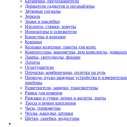
Батарейки, предохранители
Держатели гаджетов и органайзеры
Звуковые сигналы
Зеркала
Знаки и наклейки
Изолента, стяжки, хомуты
Ионизаторы и освежители
Канистры и воронки
Коврики
Колпаки колесные, пакеты для колес
Компрессоры, манометры, рем комплекты, домкрат
Лампы, светодиоды, фонари
Лопаты
Огнетушители
Перчатки, комбинезоны, оплетки на руль
Провода, пуско-зарядные устройства и измеритель
приборы
Разветвители, зарядки, трансмиттеры
Рамки для номеров
Рюкзаки и сумки, кепки и жилеты, зонты
Тросы и ремни крепления
Часы, термометры
Чехлы, накидки, шторки
Щетки, скребки, водосгоны