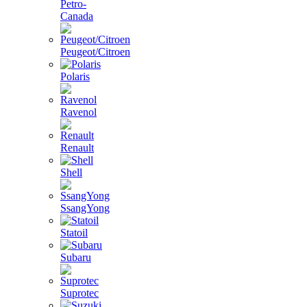
Petro-
Canada
Peugeot/Citroen
Polaris
Ravenol
Renault
Shell
SsangYong
Statoil
Subaru
Suprotec