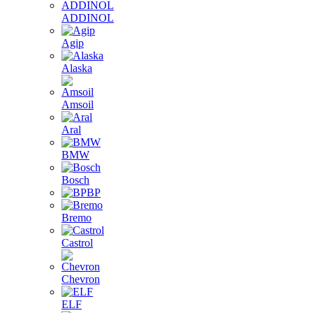
ADDINOL
Agip
Alaska
Amsoil
Aral
BMW
Bosch
BP
Bremo
Castrol
Chevron
ELF