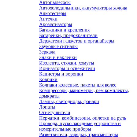
Автопылесосы
Автохолодильники, аккумуляторы холода
Алкотестеры
Аптечки
Ароматизаторы
Багажники и крепления
Батарейки, предохранители
Держатели гаджетов и органайзеры
Звуковые сигналы
Зеркала
Знаки и наклейки
Изолента, стяжки, хомуты
Ионизаторы и освежители
Канистры и воронки
Коврики
Колпаки колесные, пакеты для колес
Компрессоры, манометры, рем комплекты,
домкраты
Лампы, светодиоды, фонари
Лопаты
Огнетушители
Перчатки, комбинезоны, оплетки на руль
Провода, пуско-зарядные устройства и
измерительные приборы
Разветвители, зарядки, трансмиттеры