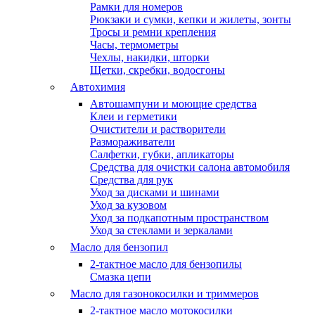
Рамки для номеров
Рюкзаки и сумки, кепки и жилеты, зонты
Тросы и ремни крепления
Часы, термометры
Чехлы, накидки, шторки
Щетки, скребки, водосгоны
Автохимия
Автошампуни и моющие средства
Клеи и герметики
Очистители и растворители
Размораживатели
Салфетки, губки, апликаторы
Средства для очистки салона автомобиля
Средства для рук
Уход за дисками и шинами
Уход за кузовом
Уход за подкапотным пространством
Уход за стеклами и зеркалами
Масло для бензопил
2-тактное масло для бензопилы
Cмазка цепи
Масло для газонокосилки и триммеров
2-тактное масло мотокосилки