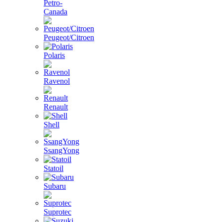
Petro-
Canada
Peugeot/Citroen
Polaris
Ravenol
Renault
Shell
SsangYong
Statoil
Subaru
Suprotec