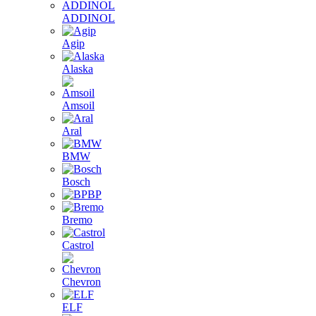
ADDINOL
Agip
Alaska
Amsoil
Aral
BMW
Bosch
BP
Bremo
Castrol
Chevron
ELF