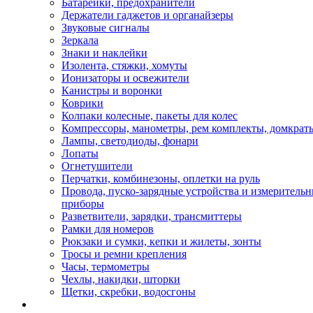
Батарейки, предохранители
Держатели гаджетов и органайзеры
Звуковые сигналы
Зеркала
Знаки и наклейки
Изолента, стяжки, хомуты
Ионизаторы и освежители
Канистры и воронки
Коврики
Колпаки колесные, пакеты для колес
Компрессоры, манометры, рем комплекты, домкрат
Лампы, светодиоды, фонари
Лопаты
Огнетушители
Перчатки, комбинезоны, оплетки на руль
Провода, пуско-зарядные устройства и измеритель
приборы
Разветвители, зарядки, трансмиттеры
Рамки для номеров
Рюкзаки и сумки, кепки и жилеты, зонты
Тросы и ремни крепления
Часы, термометры
Чехлы, накидки, шторки
Щетки, скребки, водосгоны