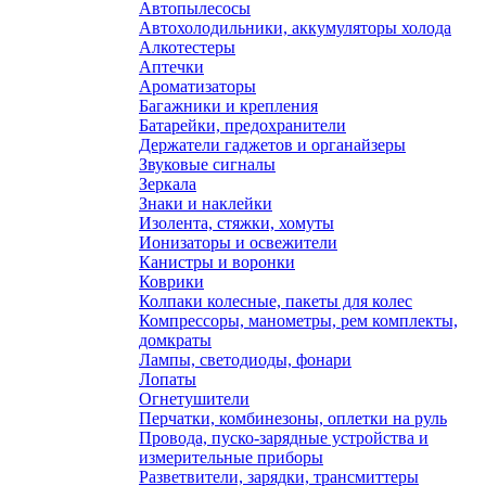
Автопылесосы
Автохолодильники, аккумуляторы холода
Алкотестеры
Аптечки
Ароматизаторы
Багажники и крепления
Батарейки, предохранители
Держатели гаджетов и органайзеры
Звуковые сигналы
Зеркала
Знаки и наклейки
Изолента, стяжки, хомуты
Ионизаторы и освежители
Канистры и воронки
Коврики
Колпаки колесные, пакеты для колес
Компрессоры, манометры, рем комплекты,
домкраты
Лампы, светодиоды, фонари
Лопаты
Огнетушители
Перчатки, комбинезоны, оплетки на руль
Провода, пуско-зарядные устройства и
измерительные приборы
Разветвители, зарядки, трансмиттеры