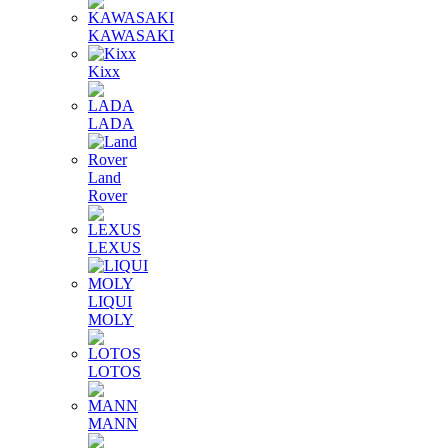
KAWASAKI
Kixx
LADA
Land
Rover
LEXUS
LIQUI
MOLY
LOTOS
MANN