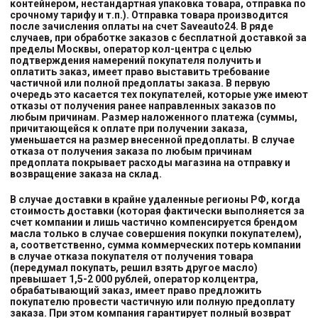
контейнером, нестандартная упаковка товара, отправка по
срочному тарифу и т.п.). Отправка товара производится
после зачисления оплаты на счет Saveauto24. В ряде
случаев, при обработке заказов с бесплатной доставкой за
пределы Москвы, оператор кол-центра с целью
подтверждения намерений покупателя получить и
оплатить заказ, имеет право выставить требование
частичной или полной предоплаты заказа. В первую
очередь это касается тех покупателей, которые уже имеют
отказы от получения ранее направленных заказов по
любым причинам. Размер наложенного платежа (суммы,
причитающейся к оплате при получении заказа,
уменьшается на размер внесенной предоплаты. В случае
отказа от получения заказа по любым причинам
предоплата покрывает расходы магазина на отправку и
возвращение заказа на склад.
В случае доставки в крайне удаленные регионы РФ, когда
стоимость доставки (которая фактически выполняется за
счет компании и лишь частично компенсируется брендом
масла только в случае совершения покупки покупателем),
а, соответственно, сумма коммерческих потерь компании
в случае отказа покупателя от получения товара
(передумал покупать, решил взять другое масло)
превышает 1,5-2 000 рублей, оператор колцентра,
обрабатывающий заказ, имеет право предложить
покупателю провести частичную или полную предоплату
заказа. При этом компания гарантирует полный возврат