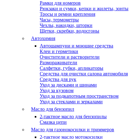
Рамки для номеров
Рюкзаки и сумки, кепки и жилеты, зонты
Тросы и ремни крепления
Часы, термометры
Чехлы, накидки, шторки
Щетки, скребки, водосгоны
Автохимия
Автошампуни и моющие средства
Клеи и герметики
Очистители и растворители
Размораживатели
Салфетки, губки, апликаторы
Средства для очистки салона автомобиля
Средства для рук
Уход за дисками и шинами
Уход за кузовом
Уход за подкапотным пространством
Уход за стеклами и зеркалами
Масло для бензопил
2-тактное масло для бензопилы
Cмазка цепи
Масло для газонокосилки и триммеров
2-тактное масло мотокосилки