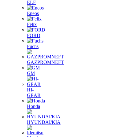
ELF
Eneos
Felix
FORD
Fuchs
GAZPROMNEFT
GM
HI-
GEAR
Honda
HYUNDAI/KIA