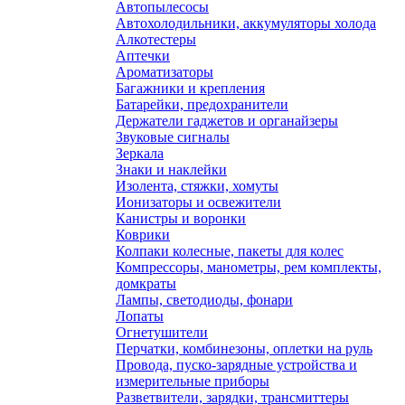
Автопылесосы
Автохолодильники, аккумуляторы холода
Алкотестеры
Аптечки
Ароматизаторы
Багажники и крепления
Батарейки, предохранители
Держатели гаджетов и органайзеры
Звуковые сигналы
Зеркала
Знаки и наклейки
Изолента, стяжки, хомуты
Ионизаторы и освежители
Канистры и воронки
Коврики
Колпаки колесные, пакеты для колес
Компрессоры, манометры, рем комплекты,
домкраты
Лампы, светодиоды, фонари
Лопаты
Огнетушители
Перчатки, комбинезоны, оплетки на руль
Провода, пуско-зарядные устройства и
измерительные приборы
Разветвители, зарядки, трансмиттеры