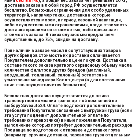
нами
бесплатно
), а общий вес заказа не превышает 20 кг,
доставка заказа в любой город РФ осуществляется
бесплатно. Возможны ограничения для особо удаленных
территорий, например таких, доставка в которые
осуществляется морем, в период сезонной навигации,
либо с существенными ограничениями, когда стоимость
доставки сравнима со стоимостью, либо превышает
стоимость заказа. В таких случаях мы предлагаем
существенные, до 75%, скидки на доставку.
При наличии в заказе масел и сопутствующих товаров
других брендов стоимость их доставки оплачивается
Покупателем дополнительно к цене покупки. Доставка в
составе такого заказа кратного сервисному объему масла
количества фильтров других брендов (масляный,
воздушный, топливный, салонный) остается на
усмотрение менеджера Колл-центра (а для постоянных
клиентов осуществляется бесплатно).
Бесплатная доставка осуществляется до офиса
транспортной компании транспортной компанией
по
выбору
Saveauto24. Оплате подлежат дополнительные
требования Покупателя связанные с выгрузкой груза (если
эта услуга подлежит дополнительной оплате по
требованию перевозчика) и иные пожелания Покупателя,
выполнение которых потребует дополнительных расходов
Продавца по подготовке к отправке и доставке груза
(например: срочная доставка, перевозка груза отдельным