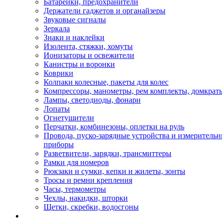
Батарейки, предохранители
Держатели гаджетов и органайзеры
Звуковые сигналы
Зеркала
Знаки и наклейки
Изолента, стяжки, хомуты
Ионизаторы и освежители
Канистры и воронки
Коврики
Колпаки колесные, пакеты для колес
Компрессоры, манометры, рем комплекты, домкрат
Лампы, светодиоды, фонари
Лопаты
Огнетушители
Перчатки, комбинезоны, оплетки на руль
Провода, пуско-зарядные устройства и измеритель
приборы
Разветвители, зарядки, трансмиттеры
Рамки для номеров
Рюкзаки и сумки, кепки и жилеты, зонты
Тросы и ремни крепления
Часы, термометры
Чехлы, накидки, шторки
Щетки, скребки, водосгоны