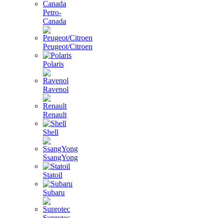
Petro-
Canada
Peugeot/Citroen
Polaris
Ravenol
Renault
Shell
SsangYong
Statoil
Subaru
Suprotec