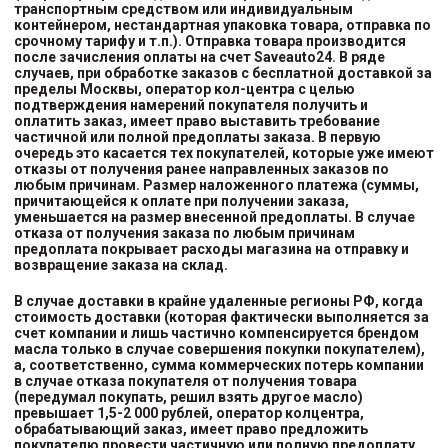
транспортным средством или индивидуальным
контейнером, нестандартная упаковка товара, отправка по
срочному тарифу и т.п.). Отправка товара производится
после зачисления оплаты на счет Saveauto24. В ряде
случаев, при обработке заказов с бесплатной доставкой за
пределы Москвы, оператор кол-центра с целью
подтверждения намерений покупателя получить и
оплатить заказ, имеет право выставить требование
частичной или полной предоплаты заказа. В первую
очередь это касается тех покупателей, которые уже имеют
отказы от получения ранее направленных заказов по
любым причинам. Размер наложенного платежа (суммы,
причитающейся к оплате при получении заказа,
уменьшается на размер внесенной предоплаты. В случае
отказа от получения заказа по любым причинам
предоплата покрывает расходы магазина на отправку и
возвращение заказа на склад.
В случае доставки в крайне удаленные регионы РФ, когда
стоимость доставки (которая фактически выполняется за
счет компании и лишь частично компенсируется брендом
масла только в случае совершения покупки покупателем),
а, соответственно, сумма коммерческих потерь компании
в случае отказа покупателя от получения товара
(передумал покупать, решил взять другое масло)
превышает 1,5-2 000 рублей, оператор колцентра,
обрабатывающий заказ, имеет право предложить
покупателю провести частичную или полную предоплату