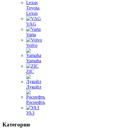
Toyota,
Lexus
VAG
Varta
Volvo
Yamaha
ZIC
Лукойл
Роснефть
УАЗ
Категории