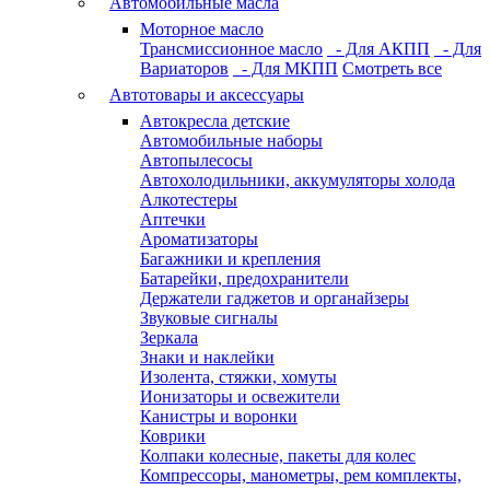
Автомобильные масла
Моторное масло
Трансмиссионное масло
- Для АКПП
- Для
Вариаторов
- Для МКПП
Смотреть все
Автотовары и аксессуары
Автокресла детские
Автомобильные наборы
Автопылесосы
Автохолодильники, аккумуляторы холода
Алкотестеры
Аптечки
Ароматизаторы
Багажники и крепления
Батарейки, предохранители
Держатели гаджетов и органайзеры
Звуковые сигналы
Зеркала
Знаки и наклейки
Изолента, стяжки, хомуты
Ионизаторы и освежители
Канистры и воронки
Коврики
Колпаки колесные, пакеты для колес
Компрессоры, манометры, рем комплекты,