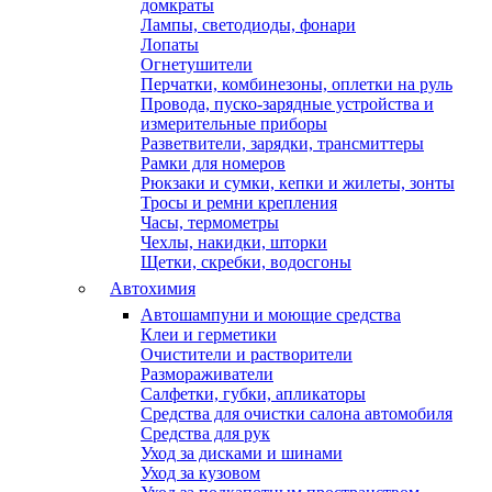
домкраты
Лампы, светодиоды, фонари
Лопаты
Огнетушители
Перчатки, комбинезоны, оплетки на руль
Провода, пуско-зарядные устройства и
измерительные приборы
Разветвители, зарядки, трансмиттеры
Рамки для номеров
Рюкзаки и сумки, кепки и жилеты, зонты
Тросы и ремни крепления
Часы, термометры
Чехлы, накидки, шторки
Щетки, скребки, водосгоны
Автохимия
Автошампуни и моющие средства
Клеи и герметики
Очистители и растворители
Размораживатели
Салфетки, губки, апликаторы
Средства для очистки салона автомобиля
Средства для рук
Уход за дисками и шинами
Уход за кузовом