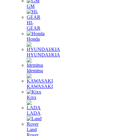
GM
HI-
GEAR
Honda
HYUNDAI/KIA
Idemitsu
KAWASAKI
Kixx
LADA
Land
Rover