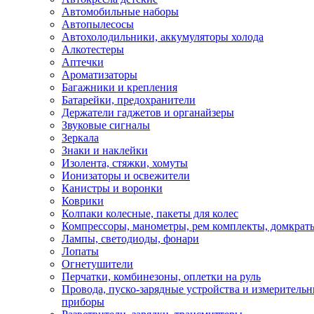
Автомобильные наборы
Автопылесосы
Автохолодильники, аккумуляторы холода
Алкотестеры
Аптечки
Ароматизаторы
Багажники и крепления
Батарейки, предохранители
Держатели гаджетов и органайзеры
Звуковые сигналы
Зеркала
Знаки и наклейки
Изолента, стяжки, хомуты
Ионизаторы и освежители
Канистры и воронки
Коврики
Колпаки колесные, пакеты для колес
Компрессоры, манометры, рем комплекты, домкрат
Лампы, светодиоды, фонари
Лопаты
Огнетушители
Перчатки, комбинезоны, оплетки на руль
Провода, пуско-зарядные устройства и измеритель
приборы