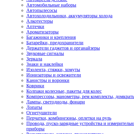
Автомобильные наборы
Автопылесосы
Автохолодильники, аккумуляторы холода
Алкотестеры
Аптечки
Ароматизаторы
Багажники и крепления
Батарейки, предохранители
Держатели гаджетов и органайзеры
Звуковые сигналы
Зеркала
Знаки и наклейки
Изолента, стяжки, хомуты
Ионизаторы и освежители
Канистры и воронки
Коврики
Колпаки колесные, пакеты для колес
Компрессоры, манометры, рем комплекты, домкрат
Лампы, светодиоды, фонари
Лопаты
Огнетушители
Перчатки, комбинезоны, оплетки на руль
Провода, пуско-зарядные устройства и измеритель
приборы