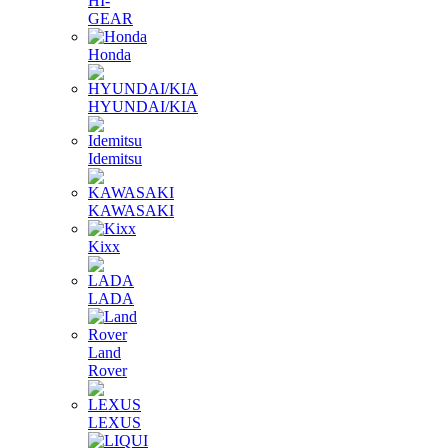
HI-
GEAR
Honda
HYUNDAI/KIA
Idemitsu
KAWASAKI
Kixx
LADA
Land
Rover
LEXUS