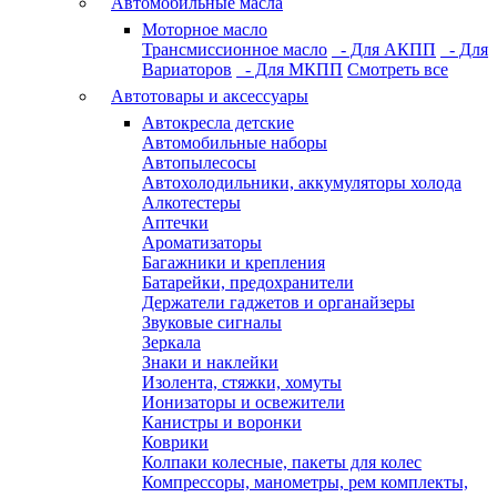
Автомобильные масла
Моторное масло
Трансмиссионное масло
- Для АКПП
- Для
Вариаторов
- Для МКПП
Смотреть все
Автотовары и аксессуары
Автокресла детские
Автомобильные наборы
Автопылесосы
Автохолодильники, аккумуляторы холода
Алкотестеры
Аптечки
Ароматизаторы
Багажники и крепления
Батарейки, предохранители
Держатели гаджетов и органайзеры
Звуковые сигналы
Зеркала
Знаки и наклейки
Изолента, стяжки, хомуты
Ионизаторы и освежители
Канистры и воронки
Коврики
Колпаки колесные, пакеты для колес
Компрессоры, манометры, рем комплекты,