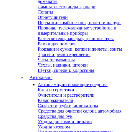
домкраты
Лампы, светодиоды, фонари
Лопаты
Огнетушители
Перчатки, комбинезоны, оплетки на руль
Провода, пуско-зарядные устройства и
измерительные приборы
Разветвители, зарядки, трансмиттеры
Рамки для номеров
Рюкзаки и сумки, кепки и жилеты, зонты
Тросы и ремни крепления
Часы, термометры
Чехлы, накидки, шторки
Щетки, скребки, водосгоны
Автохимия
Автошампуни и моющие средства
Клеи и герметики
Очистители и растворители
Размораживатели
Салфетки, губки, апликаторы
Средства для очистки салона автомобиля
Средства для рук
Уход за дисками и шинами
Уход за кузовом