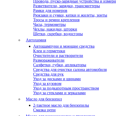
Провода, пуско-зарядные устройства и измер
Разветвители, зарядки, трансмиттеры
Рамки для номеров
Рюкзаки и сумки, кепки и жилеты, зонты
Тросы и ремни крепления
Часы, термометры
Чехлы, накидки, шторки
Щетки, скребки, водосгоны
Автохимия
Автошампуни и моющие средства
Клеи и герметики
Очистители и растворители
Размораживатели
Салфетки, губки, апликаторы
Средства для очистки салона автомобиля
Средства для рук
Уход за дисками и шинами
Уход за кузовом
Уход за подкапотным пространством
Уход за стеклами и зеркалами
Масло для бензопил
2-тактное масло для бензопилы
Cмазка цепи