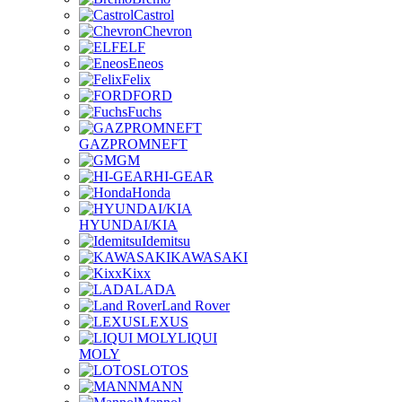
Castrol
Chevron
ELF
Eneos
Felix
FORD
Fuchs
GAZPROMNEFT
GM
HI-GEAR
Honda
HYUNDAI/KIA
Idemitsu
KAWASAKI
Kixx
LADA
Land Rover
LEXUS
LIQUI
MOLY
LOTOS
MANN