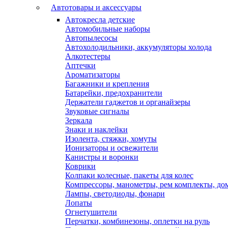
Автотовары и аксессуары
Автокресла детские
Автомобильные наборы
Автопылесосы
Автохолодильники, аккумуляторы холода
Алкотестеры
Аптечки
Ароматизаторы
Багажники и крепления
Батарейки, предохранители
Держатели гаджетов и органайзеры
Звуковые сигналы
Зеркала
Знаки и наклейки
Изолента, стяжки, хомуты
Ионизаторы и освежители
Канистры и воронки
Коврики
Колпаки колесные, пакеты для колес
Компрессоры, манометры, рем комплекты, до
Лампы, светодиоды, фонари
Лопаты
Огнетушители
Перчатки, комбинезоны, оплетки на руль