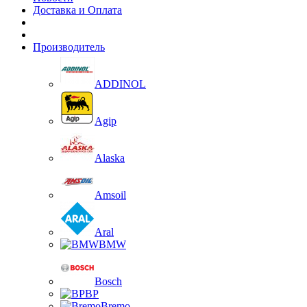
Доставка и Оплата
Производитель
ADDINOL
Agip
Alaska
Amsoil
Aral
BMW
Bosch
BP
Bremo