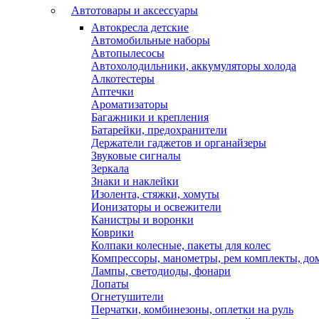
Автотовары и аксессуары
Автокресла детские
Автомобильные наборы
Автопылесосы
Автохолодильники, аккумуляторы холода
Алкотестеры
Аптечки
Ароматизаторы
Багажники и крепления
Батарейки, предохранители
Держатели гаджетов и органайзеры
Звуковые сигналы
Зеркала
Знаки и наклейки
Изолента, стяжки, хомуты
Ионизаторы и освежители
Канистры и воронки
Коврики
Колпаки колесные, пакеты для колес
Компрессоры, манометры, рем комплекты, до
Лампы, светодиоды, фонари
Лопаты
Огнетушители
Перчатки, комбинезоны, оплетки на руль