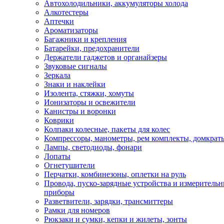
Автохолодильники, аккумуляторы холода
Алкотестеры
Аптечки
Ароматизаторы
Багажники и крепления
Батарейки, предохранители
Держатели гаджетов и органайзеры
Звуковые сигналы
Зеркала
Знаки и наклейки
Изолента, стяжки, хомуты
Ионизаторы и освежители
Канистры и воронки
Коврики
Колпаки колесные, пакеты для колес
Компрессоры, манометры, рем комплекты, домкрат
Лампы, светодиоды, фонари
Лопаты
Огнетушители
Перчатки, комбинезоны, оплетки на руль
Провода, пуско-зарядные устройства и измеритель
приборы
Разветвители, зарядки, трансмиттеры
Рамки для номеров
Рюкзаки и сумки, кепки и жилеты, зонты