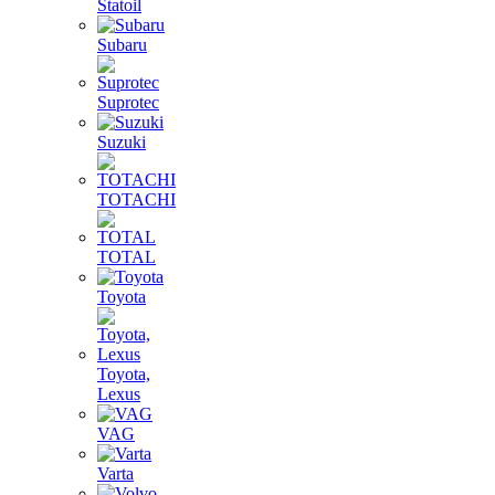
Statoil
Subaru
Suprotec
Suzuki
TOTACHI
TOTAL
Toyota
Toyota,
Lexus
VAG
Varta