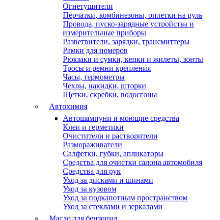
Огнетушители
Перчатки, комбинезоны, оплетки на руль
Провода, пуско-зарядные устройства и
измерительные приборы
Разветвители, зарядки, трансмиттеры
Рамки для номеров
Рюкзаки и сумки, кепки и жилеты, зонты
Тросы и ремни крепления
Часы, термометры
Чехлы, накидки, шторки
Щетки, скребки, водосгоны
Автохимия
Автошампуни и моющие средства
Клеи и герметики
Очистители и растворители
Размораживатели
Салфетки, губки, апликаторы
Средства для очистки салона автомобиля
Средства для рук
Уход за дисками и шинами
Уход за кузовом
Уход за подкапотным пространством
Уход за стеклами и зеркалами
Масло для бензопил