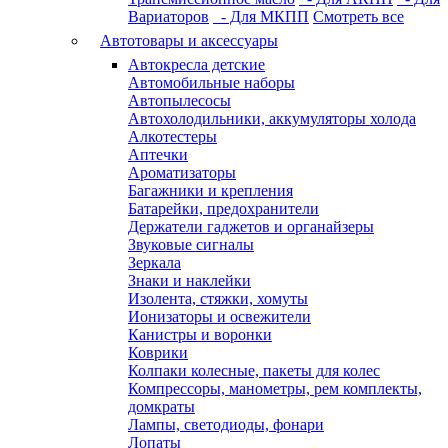
Вариаторов
- Для МКПП
Смотреть все
Автотовары и аксессуары
Автокресла детские
Автомобильные наборы
Автопылесосы
Автохолодильники, аккумуляторы холода
Алкотестеры
Аптечки
Ароматизаторы
Багажники и крепления
Батарейки, предохранители
Держатели гаджетов и органайзеры
Звуковые сигналы
Зеркала
Знаки и наклейки
Изолента, стяжки, хомуты
Ионизаторы и освежители
Канистры и воронки
Коврики
Колпаки колесные, пакеты для колес
Компрессоры, манометры, рем комплекты,
домкраты
Лампы, светодиоды, фонари
Лопаты