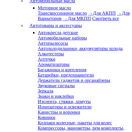
Автомобильные масла
Моторное масло
Трансмиссионное масло
- Для АКПП
- Для
Вариаторов
- Для МКПП
Смотреть все
Автотовары и аксессуары
Автокресла детские
Автомобильные наборы
Автопылесосы
Автохолодильники, аккумуляторы холода
Алкотестеры
Аптечки
Ароматизаторы
Багажники и крепления
Батарейки, предохранители
Держатели гаджетов и органайзеры
Звуковые сигналы
Зеркала
Знаки и наклейки
Изолента, стяжки, хомуты
Ионизаторы и освежители
Канистры и воронки
Коврики
Колпаки колесные, пакеты для колес
Компрессоры, манометры, рем комплекты,