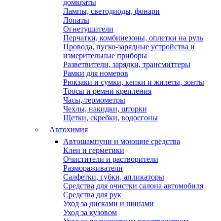
домкраты
Лампы, светодиоды, фонари
Лопаты
Огнетушители
Перчатки, комбинезоны, оплетки на руль
Провода, пуско-зарядные устройства и
измерительные приборы
Разветвители, зарядки, трансмиттеры
Рамки для номеров
Рюкзаки и сумки, кепки и жилеты, зонты
Тросы и ремни крепления
Часы, термометры
Чехлы, накидки, шторки
Щетки, скребки, водосгоны
Автохимия
Автошампуни и моющие средства
Клеи и герметики
Очистители и растворители
Размораживатели
Салфетки, губки, апликаторы
Средства для очистки салона автомобиля
Средства для рук
Уход за дисками и шинами
Уход за кузовом