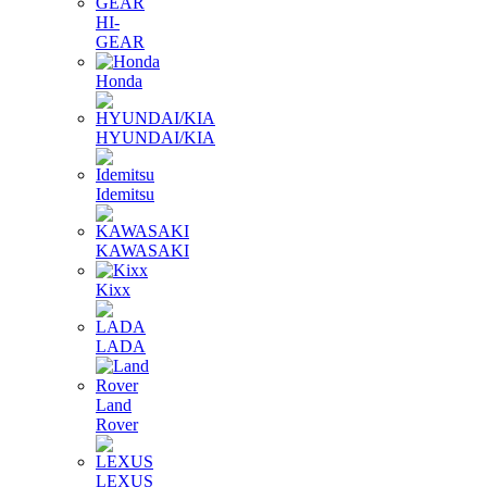
HI-
GEAR
Honda
HYUNDAI/KIA
Idemitsu
KAWASAKI
Kixx
LADA
Land
Rover
LEXUS