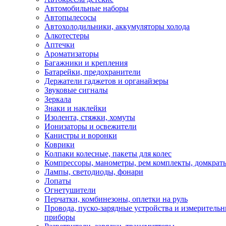
Автомобильные наборы
Автопылесосы
Автохолодильники, аккумуляторы холода
Алкотестеры
Аптечки
Ароматизаторы
Багажники и крепления
Батарейки, предохранители
Держатели гаджетов и органайзеры
Звуковые сигналы
Зеркала
Знаки и наклейки
Изолента, стяжки, хомуты
Ионизаторы и освежители
Канистры и воронки
Коврики
Колпаки колесные, пакеты для колес
Компрессоры, манометры, рем комплекты, домкрат
Лампы, светодиоды, фонари
Лопаты
Огнетушители
Перчатки, комбинезоны, оплетки на руль
Провода, пуско-зарядные устройства и измеритель
приборы