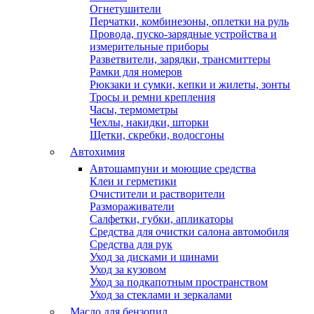
Огнетушители
Перчатки, комбинезоны, оплетки на руль
Провода, пуско-зарядные устройства и
измерительные приборы
Разветвители, зарядки, трансмиттеры
Рамки для номеров
Рюкзаки и сумки, кепки и жилеты, зонты
Тросы и ремни крепления
Часы, термометры
Чехлы, накидки, шторки
Щетки, скребки, водосгоны
Автохимия
Автошампуни и моющие средства
Клеи и герметики
Очистители и растворители
Размораживатели
Салфетки, губки, апликаторы
Средства для очистки салона автомобиля
Средства для рук
Уход за дисками и шинами
Уход за кузовом
Уход за подкапотным пространством
Уход за стеклами и зеркалами
Масло для бензопил