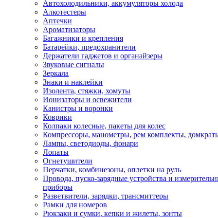
Автохолодильники, аккумуляторы холода
Алкотестеры
Аптечки
Ароматизаторы
Багажники и крепления
Батарейки, предохранители
Держатели гаджетов и органайзеры
Звуковые сигналы
Зеркала
Знаки и наклейки
Изолента, стяжки, хомуты
Ионизаторы и освежители
Канистры и воронки
Коврики
Колпаки колесные, пакеты для колес
Компрессоры, манометры, рем комплекты, домкрат
Лампы, светодиоды, фонари
Лопаты
Огнетушители
Перчатки, комбинезоны, оплетки на руль
Провода, пуско-зарядные устройства и измеритель
приборы
Разветвители, зарядки, трансмиттеры
Рамки для номеров
Рюкзаки и сумки, кепки и жилеты, зонты