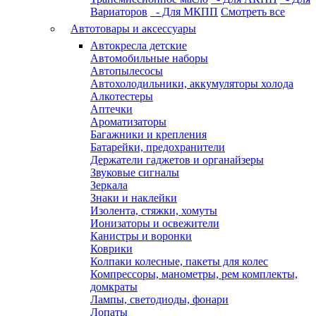
Вариаторов
- Для МКПП
Смотреть все
Автотовары и аксессуары
Автокресла детские
Автомобильные наборы
Автопылесосы
Автохолодильники, аккумуляторы холода
Алкотестеры
Аптечки
Ароматизаторы
Багажники и крепления
Батарейки, предохранители
Держатели гаджетов и органайзеры
Звуковые сигналы
Зеркала
Знаки и наклейки
Изолента, стяжки, хомуты
Ионизаторы и освежители
Канистры и воронки
Коврики
Колпаки колесные, пакеты для колес
Компрессоры, манометры, рем комплекты,
домкраты
Лампы, светодиоды, фонари
Лопаты