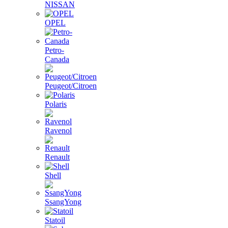
NISSAN
OPEL
Petro-
Canada
Peugeot/Citroen
Polaris
Ravenol
Renault
Shell
SsangYong
Statoil