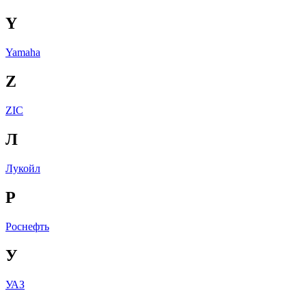
Y
Yamaha
Z
ZIC
Л
Лукойл
Р
Роснефть
У
УАЗ