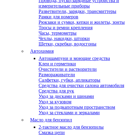
Провода, пуско-зарядные устройства и
измерительные приборы
Разветвители, зарядки, трансмиттеры
Рамки для номеров
Рюкзаки и сумки, кепки и жилеты, зонты
Тросы и ремни крепления
Часы, термометры
Чехлы, накидки, шторки
Щетки, скребки, водосгоны
Автохимия
Автошампуни и моющие средства
Клеи и герметики
Очистители и растворители
Размораживатели
Салфетки, губки, апликаторы
Средства для очистки салона автомобиля
Средства для рук
Уход за дисками и шинами
Уход за кузовом
Уход за подкапотным пространством
Уход за стеклами и зеркалами
Масло для бензопил
2-тактное масло для бензопилы
Cмазка цепи