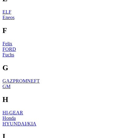
ELF
Eneos
F
Felix
FORD
Fuchs
G
GAZPROMNEFT
GM
H
HI-GEAR
Honda
HYUNDAI/KIA
I