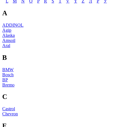
L
M
N
O
P
R
S
T
V
Y
Z
Л
Р
У
A
ADDINOL
Agip
Alaska
Amsoil
Aral
B
BMW
Bosch
BP
Bremo
C
Castrol
Chevron
E