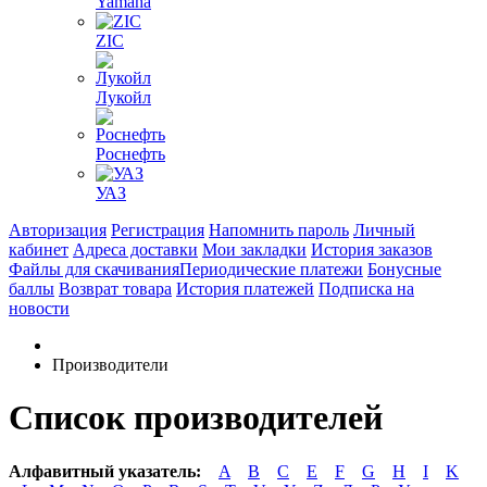
Yamaha
ZIC
Лукойл
Роснефть
УАЗ
Авторизация
Регистрация
Напомнить пароль
Личный
кабинет
Адреса доставки
Мои закладки
История заказов
Файлы для скачивания
Периодические платежи
Бонусные
баллы
Возврат товара
История платежей
Подписка на
новости
Производители
Список производителей
Алфавитный указатель:
A
B
C
E
F
G
H
I
K