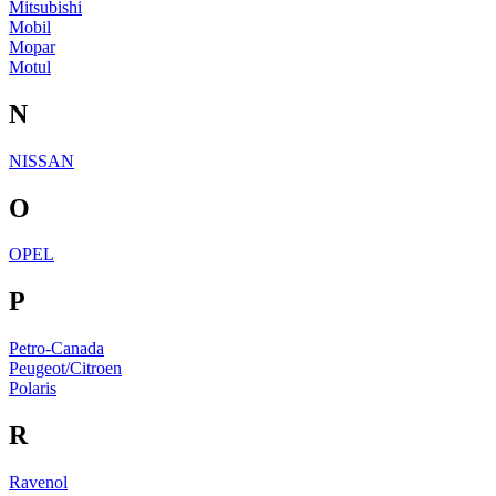
Mitsubishi
Mobil
Mopar
Motul
N
NISSAN
O
OPEL
P
Petro-Canada
Peugeot/Citroen
Polaris
R
Ravenol