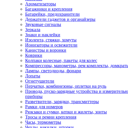
Ароматизаторы
Багажники и крепления
Батарейки, предохранители
Держатели гаджетов и органайзеры
Звуковые сигналы
Зеркала
Знаки и наклейки
Изолента, стяжки, хомуты
Ионизаторы и освежители
Канистры и воронки
Коврики
Колпаки колесные, пакеты для колес
Компрессоры, манометры, рем комплекты, домкрат
Лампы, светодиоды, фонари
Лопаты
Огнетушители
Перчатки, комбинезоны, оплетки на руль
Провода, пуско-зарядные устройства и измеритель
приборы
Разветвители, зарядки, трансмиттеры
Рамки для номеров
Рюкзаки и сумки, кепки и жилеты, зонты
Тросы и ремни крепления
Часы, термометры
Чехлы, накидки, шторки