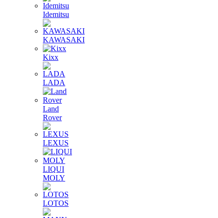
Idemitsu
KAWASAKI
Kixx
LADA
Land
Rover
LEXUS
LIQUI
MOLY
LOTOS