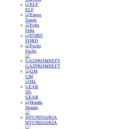
ELF
Eneos
Felix
FORD
Fuchs
GAZPROMNEFT
GM
HI-
GEAR
Honda
HYUNDAI/KIA