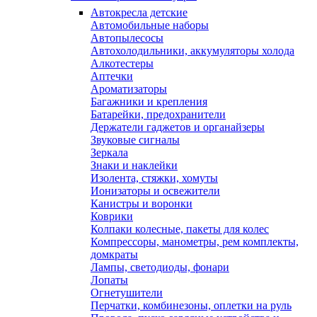
Автокресла детские
Автомобильные наборы
Автопылесосы
Автохолодильники, аккумуляторы холода
Алкотестеры
Аптечки
Ароматизаторы
Багажники и крепления
Батарейки, предохранители
Держатели гаджетов и органайзеры
Звуковые сигналы
Зеркала
Знаки и наклейки
Изолента, стяжки, хомуты
Ионизаторы и освежители
Канистры и воронки
Коврики
Колпаки колесные, пакеты для колес
Компрессоры, манометры, рем комплекты,
домкраты
Лампы, светодиоды, фонари
Лопаты
Огнетушители
Перчатки, комбинезоны, оплетки на руль