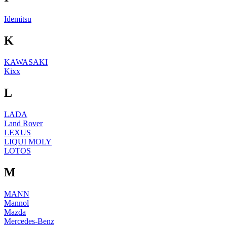
Idemitsu
K
KAWASAKI
Kixx
L
LADA
Land Rover
LEXUS
LIQUI MOLY
LOTOS
M
MANN
Mannol
Mazda
Mercedes-Benz