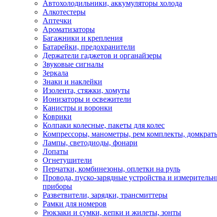
Автохолодильники, аккумуляторы холода
Алкотестеры
Аптечки
Ароматизаторы
Багажники и крепления
Батарейки, предохранители
Держатели гаджетов и органайзеры
Звуковые сигналы
Зеркала
Знаки и наклейки
Изолента, стяжки, хомуты
Ионизаторы и освежители
Канистры и воронки
Коврики
Колпаки колесные, пакеты для колес
Компрессоры, манометры, рем комплекты, домкрат
Лампы, светодиоды, фонари
Лопаты
Огнетушители
Перчатки, комбинезоны, оплетки на руль
Провода, пуско-зарядные устройства и измеритель
приборы
Разветвители, зарядки, трансмиттеры
Рамки для номеров
Рюкзаки и сумки, кепки и жилеты, зонты