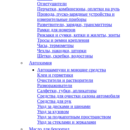
Огнетушители
Перчатки, комбинезоны, оплетки на руль
Провода, пуско-зарядные устройства и
измерительные приборы
Разветвители, зарядки, трансмиттеры
Рамки для номеров
Рюкзаки и сумки, кепки и жилеты, зонты
Тросы и ремни крепления
Часы, термометры
Чехлы, накидки, шторки
Щетки, скребки, водосгоны
Автохимия
Автошампуни и моющие средства
Клеи и герметики
Очистители и растворители
Размораживатели
Салфетки, губки, апликаторы
Средства для очистки салона автомобиля
Средства для рук
Уход за дисками и шинами
Уход за кузовом
Уход за подкапотным пространством
Уход за стеклами и зеркалами
Масло для бензопил