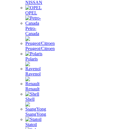
NISSAN
OPEL
Petro-
Canada
Peugeot/Citroen
Polaris
Ravenol
Renault
Shell
SsangYong
Statoil