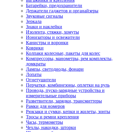
Багажники и крепления
Батарейки, предохранители
Держатели гаджетов и органайзеры
Звуковые сигналы
Зеркала
Знаки и наклейки
Изолента, стяжки, хомуты
Ионизаторы и освежители
Канистры и воронки
Коврики
Колпаки колесные, пакеты для колес
Компрессоры, манометры, рем комплекты,
домкраты
Лампы, светодиоды, фонари
Лопаты
Огнетушители
Перчатки, комбинезоны, оплетки на руль
Провода, пуско-зарядные устройства и
измерительные приборы
Разветвители, зарядки, трансмиттеры
Рамки для номеров
Рюкзаки и сумки, кепки и жилеты, зонты
Тросы и ремни крепления
Часы, термометры
Чехлы, накидки, шторки