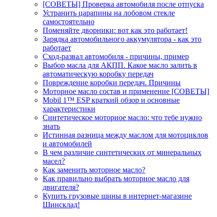
[СОВЕТЫ] Проверка автомобиля после отпуска
Устранить царапины на лобовом стекле
самостоятельно
Поменяйте дворники: вот как это работает!
Зарядка автомобильного аккумулятора - как это
работает
Сход-развал автомобиля - причины, пример
Выбор масла для АКПП. Какое масло залить в
автоматическую коробку передач
Повреждение коробки передач. Причины
Моторное масло состав и применение [СОВЕТЫ]
Mobil 1™ ESP краткий обзор и основные
характеристики
Синтетическое моторное масло: что тебе нужно
знать
Истинная разница между маслом для мотоциклов
и автомобилей
В чем различие синтетических от минеральных
масел?
Как заменить моторное масло?
Как правильно выбрать моторное масло для
двигателя?
Купить грузовые шины в интернет-магазине
Шинсклад!