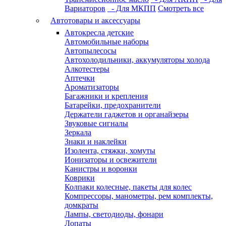
Вариаторов
- Для МКПП
Смотреть все
Автотовары и аксессуары
Автокресла детские
Автомобильные наборы
Автопылесосы
Автохолодильники, аккумуляторы холода
Алкотестеры
Аптечки
Ароматизаторы
Багажники и крепления
Батарейки, предохранители
Держатели гаджетов и органайзеры
Звуковые сигналы
Зеркала
Знаки и наклейки
Изолента, стяжки, хомуты
Ионизаторы и освежители
Канистры и воронки
Коврики
Колпаки колесные, пакеты для колес
Компрессоры, манометры, рем комплекты,
домкраты
Лампы, светодиоды, фонари
Лопаты