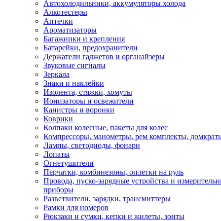
Автохолодильники, аккумуляторы холода
Алкотестеры
Аптечки
Ароматизаторы
Багажники и крепления
Батарейки, предохранители
Держатели гаджетов и органайзеры
Звуковые сигналы
Зеркала
Знаки и наклейки
Изолента, стяжки, хомуты
Ионизаторы и освежители
Канистры и воронки
Коврики
Колпаки колесные, пакеты для колес
Компрессоры, манометры, рем комплекты, домкрат
Лампы, светодиоды, фонари
Лопаты
Огнетушители
Перчатки, комбинезоны, оплетки на руль
Провода, пуско-зарядные устройства и измеритель
приборы
Разветвители, зарядки, трансмиттеры
Рамки для номеров
Рюкзаки и сумки, кепки и жилеты, зонты