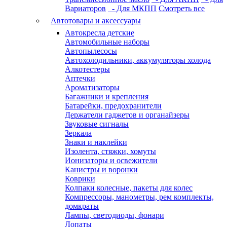
Вариаторов
- Для МКПП
Смотреть все
Автотовары и аксессуары
Автокресла детские
Автомобильные наборы
Автопылесосы
Автохолодильники, аккумуляторы холода
Алкотестеры
Аптечки
Ароматизаторы
Багажники и крепления
Батарейки, предохранители
Держатели гаджетов и органайзеры
Звуковые сигналы
Зеркала
Знаки и наклейки
Изолента, стяжки, хомуты
Ионизаторы и освежители
Канистры и воронки
Коврики
Колпаки колесные, пакеты для колес
Компрессоры, манометры, рем комплекты,
домкраты
Лампы, светодиоды, фонари
Лопаты