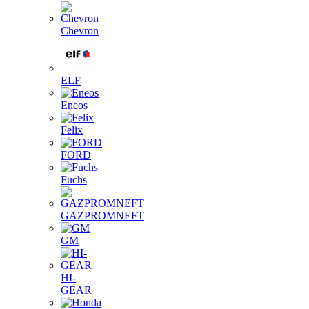
Chevron
ELF
Eneos
Felix
FORD
Fuchs
GAZPROMNEFT
GM
HI-
GEAR