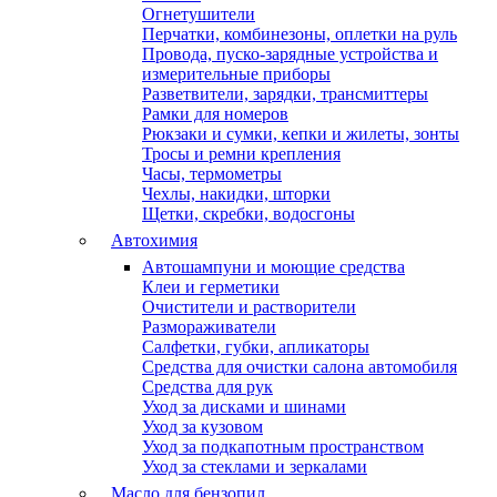
Огнетушители
Перчатки, комбинезоны, оплетки на руль
Провода, пуско-зарядные устройства и
измерительные приборы
Разветвители, зарядки, трансмиттеры
Рамки для номеров
Рюкзаки и сумки, кепки и жилеты, зонты
Тросы и ремни крепления
Часы, термометры
Чехлы, накидки, шторки
Щетки, скребки, водосгоны
Автохимия
Автошампуни и моющие средства
Клеи и герметики
Очистители и растворители
Размораживатели
Салфетки, губки, апликаторы
Средства для очистки салона автомобиля
Средства для рук
Уход за дисками и шинами
Уход за кузовом
Уход за подкапотным пространством
Уход за стеклами и зеркалами
Масло для бензопил