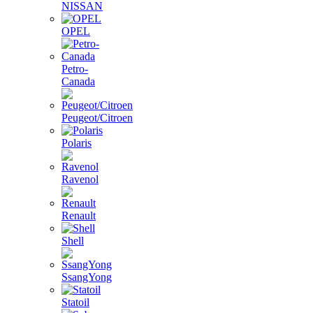
NISSAN
OPEL
Petro-
Canada
Peugeot/Citroen
Polaris
Ravenol
Renault
Shell
SsangYong
Statoil