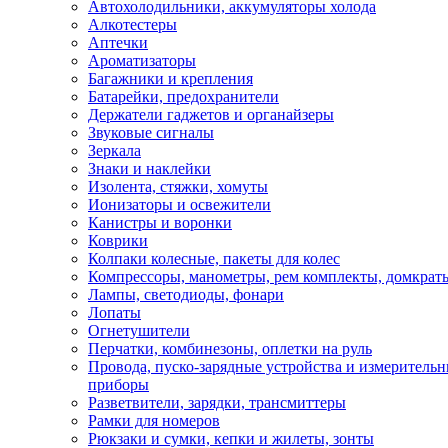
Автохолодильники, аккумуляторы холода
Алкотестеры
Аптечки
Ароматизаторы
Багажники и крепления
Батарейки, предохранители
Держатели гаджетов и органайзеры
Звуковые сигналы
Зеркала
Знаки и наклейки
Изолента, стяжки, хомуты
Ионизаторы и освежители
Канистры и воронки
Коврики
Колпаки колесные, пакеты для колес
Компрессоры, манометры, рем комплекты, домкрат
Лампы, светодиоды, фонари
Лопаты
Огнетушители
Перчатки, комбинезоны, оплетки на руль
Провода, пуско-зарядные устройства и измеритель
приборы
Разветвители, зарядки, трансмиттеры
Рамки для номеров
Рюкзаки и сумки, кепки и жилеты, зонты