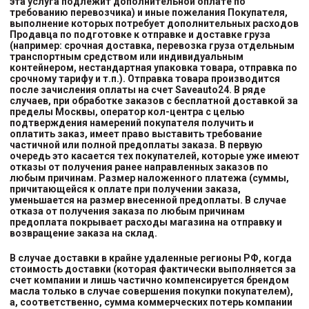
эта услуга подлежит дополнительной оплате по
требованию перевозчика) и иные пожелания Покупателя,
выполнение которых потребует дополнительных расходов
Продавца по подготовке к отправке и доставке груза
(например: срочная доставка, перевозка груза отдельным
транспортным средством или индивидуальным
контейнером, нестандартная упаковка товара, отправка по
срочному тарифу и т.п.). Отправка товара производится
после зачисления оплаты на счет Saveauto24. В ряде
случаев, при обработке заказов с бесплатной доставкой за
пределы Москвы, оператор кол-центра с целью
подтверждения намерений покупателя получить и
оплатить заказ, имеет право выставить требование
частичной или полной предоплаты заказа. В первую
очередь это касается тех покупателей, которые уже имеют
отказы от получения ранее направленных заказов по
любым причинам. Размер наложенного платежа (суммы,
причитающейся к оплате при получении заказа,
уменьшается на размер внесенной предоплаты. В случае
отказа от получения заказа по любым причинам
предоплата покрывает расходы магазина на отправку и
возвращение заказа на склад.
В случае доставки в крайне удаленные регионы РФ, когда
стоимость доставки (которая фактически выполняется за
счет компании и лишь частично компенсируется брендом
масла только в случае совершения покупки покупателем),
а, соответственно, сумма коммерческих потерь компании