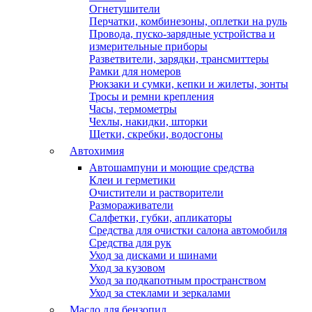
Огнетушители
Перчатки, комбинезоны, оплетки на руль
Провода, пуско-зарядные устройства и
измерительные приборы
Разветвители, зарядки, трансмиттеры
Рамки для номеров
Рюкзаки и сумки, кепки и жилеты, зонты
Тросы и ремни крепления
Часы, термометры
Чехлы, накидки, шторки
Щетки, скребки, водосгоны
Автохимия
Автошампуни и моющие средства
Клеи и герметики
Очистители и растворители
Размораживатели
Салфетки, губки, апликаторы
Средства для очистки салона автомобиля
Средства для рук
Уход за дисками и шинами
Уход за кузовом
Уход за подкапотным пространством
Уход за стеклами и зеркалами
Масло для бензопил