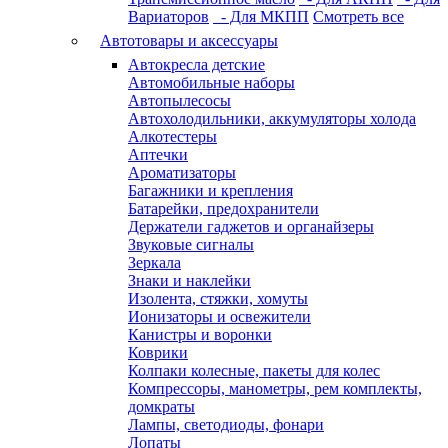
Вариаторов
- Для МКПП
Смотреть все
Автотовары и аксессуары
Автокресла детские
Автомобильные наборы
Автопылесосы
Автохолодильники, аккумуляторы холода
Алкотестеры
Аптечки
Ароматизаторы
Багажники и крепления
Батарейки, предохранители
Держатели гаджетов и органайзеры
Звуковые сигналы
Зеркала
Знаки и наклейки
Изолента, стяжки, хомуты
Ионизаторы и освежители
Канистры и воронки
Коврики
Колпаки колесные, пакеты для колес
Компрессоры, манометры, рем комплекты,
домкраты
Лампы, светодиоды, фонари
Лопаты