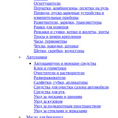
Огнетушители
Перчатки, комбинезоны, оплетки на руль
Провода, пуско-зарядные устройства и
измерительные приборы
Разветвители, зарядки, трансмиттеры
Рамки для номеров
Рюкзаки и сумки, кепки и жилеты, зонты
Тросы и ремни крепления
Часы, термометры
Чехлы, накидки, шторки
Щетки, скребки, водосгоны
Автохимия
Автошампуни и моющие средства
Клеи и герметики
Очистители и растворители
Размораживатели
Салфетки, губки, апликаторы
Средства для очистки салона автомобиля
Средства для рук
Уход за дисками и шинами
Уход за кузовом
Уход за подкапотным пространством
Уход за стеклами и зеркалами
Масло для бензопил