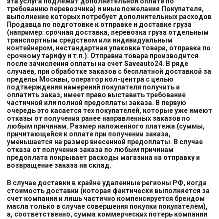
эта услуга подлежит дополнительной оплате по
требованию перевозчика) и иные пожелания Покупателя,
выполнение которых потребует дополнительных расходов
Продавца по подготовке к отправке и доставке груза
(например: срочная доставка, перевозка груза отдельным
транспортным средством или индивидуальным
контейнером, нестандартная упаковка товара, отправка по
срочному тарифу и т.п.). Отправка товара производится
после зачисления оплаты на счет Saveauto24. В ряде
случаев, при обработке заказов с бесплатной доставкой за
пределы Москвы, оператор кол-центра с целью
подтверждения намерений покупателя получить и
оплатить заказ, имеет право выставить требование
частичной или полной предоплаты заказа. В первую
очередь это касается тех покупателей, которые уже имеют
отказы от получения ранее направленных заказов по
любым причинам. Размер наложенного платежа (суммы,
причитающейся к оплате при получении заказа,
уменьшается на размер внесенной предоплаты. В случае
отказа от получения заказа по любым причинам
предоплата покрывает расходы магазина на отправку и
возвращение заказа на склад.
В случае доставки в крайне удаленные регионы РФ, когда
стоимость доставки (которая фактически выполняется за
счет компании и лишь частично компенсируется брендом
масла только в случае совершения покупки покупателем),
а, соответственно, сумма коммерческих потерь компании