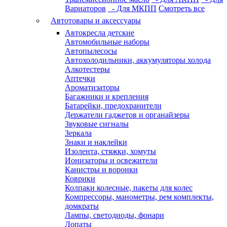
Вариаторов
- Для МКПП
Смотреть все
Автотовары и аксессуары
Автокресла детские
Автомобильные наборы
Автопылесосы
Автохолодильники, аккумуляторы холода
Алкотестеры
Аптечки
Ароматизаторы
Багажники и крепления
Батарейки, предохранители
Держатели гаджетов и органайзеры
Звуковые сигналы
Зеркала
Знаки и наклейки
Изолента, стяжки, хомуты
Ионизаторы и освежители
Канистры и воронки
Коврики
Колпаки колесные, пакеты для колес
Компрессоры, манометры, рем комплекты,
домкраты
Лампы, светодиоды, фонари
Лопаты