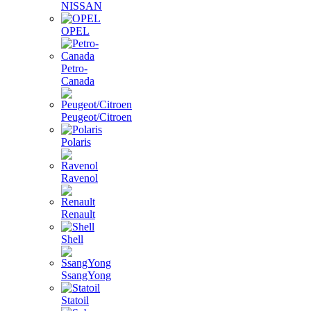
NISSAN
OPEL
Petro-
Canada
Peugeot/Citroen
Polaris
Ravenol
Renault
Shell
SsangYong
Statoil