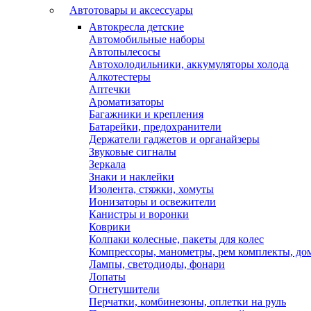
Автотовары и аксессуары
Автокресла детские
Автомобильные наборы
Автопылесосы
Автохолодильники, аккумуляторы холода
Алкотестеры
Аптечки
Ароматизаторы
Багажники и крепления
Батарейки, предохранители
Держатели гаджетов и органайзеры
Звуковые сигналы
Зеркала
Знаки и наклейки
Изолента, стяжки, хомуты
Ионизаторы и освежители
Канистры и воронки
Коврики
Колпаки колесные, пакеты для колес
Компрессоры, манометры, рем комплекты, до
Лампы, светодиоды, фонари
Лопаты
Огнетушители
Перчатки, комбинезоны, оплетки на руль