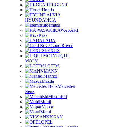
HI-GEAR
Honda
HYUNDAI/KIA
Idemitsu
KAWASAKI
Kixx
LADA
Land Rover
LEXUS
LIQUI
MOLY
LOTOS
MANN
Mannol
Mazda
Mercedes-
Benz
Mitsubishi
Mobil
Mopar
Motul
NISSAN
OPEL