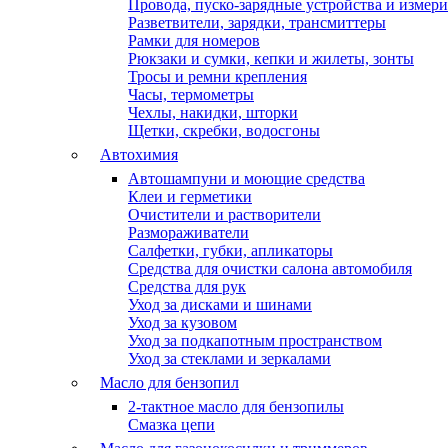
Провода, пуско-зарядные устройства и измер
Разветвители, зарядки, трансмиттеры
Рамки для номеров
Рюкзаки и сумки, кепки и жилеты, зонты
Тросы и ремни крепления
Часы, термометры
Чехлы, накидки, шторки
Щетки, скребки, водосгоны
Автохимия
Автошампуни и моющие средства
Клеи и герметики
Очистители и растворители
Размораживатели
Салфетки, губки, апликаторы
Средства для очистки салона автомобиля
Средства для рук
Уход за дисками и шинами
Уход за кузовом
Уход за подкапотным пространством
Уход за стеклами и зеркалами
Масло для бензопил
2-тактное масло для бензопилы
Cмазка цепи