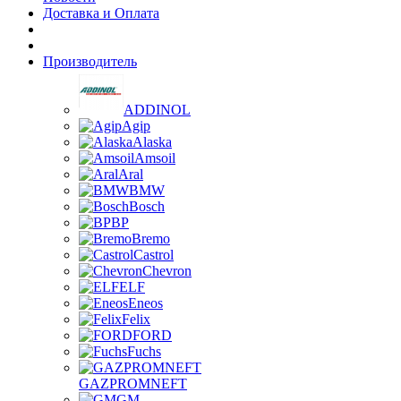
Доставка и Оплата
Производитель
ADDINOL
Agip
Alaska
Amsoil
Aral
BMW
Bosch
BP
Bremo
Castrol
Chevron
ELF
Eneos
Felix
FORD
Fuchs
GAZPROMNEFT
GM