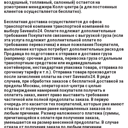
воздушный, топливный, салонный) остается на
усмотрение менеджера Колл-центра (а для постоянных
клиентов осуществляется бесплатно).
Бесплатная доставка осуществляется до офиса
транспортной компании транспортной компанией
по
выбору
Saveauto24. Оплате подлежат дополнительные
требования Покупателя связанные с выгрузкой груза (если
эта услуга подлежит дополнительной оплате по
требованию перевозчика) и иные пожелания Покупателя,
выполнение которых потребует дополнительных расходов
Продавца по подготовке к отправке и доставке груза
(например: срочная доставка, перевозка груза отдельным
транспортным средством или индивидуальным
контейнером, нестандартная упаковка товара, отправка по
срочному тарифу и т.п.). Отправка товара производится
после зачисления оплаты на счет Saveauto24. В ряде
случаев, при обработке заказов с бесплатной доставкой за
пределы Москвы, оператор кол-центра с целью
подтверждения намерений покупателя получить и
оплатить заказ, имеет право выставить требование
частичной или полной предоплаты заказа. В первую
очередь это касается тех покупателей, которые уже имеют
отказы от получения ранее направленных заказов по
любым причинам. Размер наложенного платежа (суммы,
причитающейся к оплате при получении заказа,
уменьшается на размер внесенной предоплаты. В случае
отказа от получения заказа по любым причинам