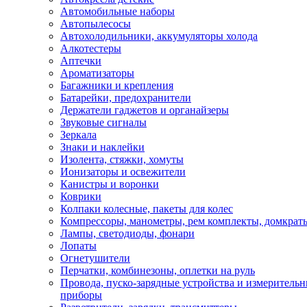
Автомобильные наборы
Автопылесосы
Автохолодильники, аккумуляторы холода
Алкотестеры
Аптечки
Ароматизаторы
Багажники и крепления
Батарейки, предохранители
Держатели гаджетов и органайзеры
Звуковые сигналы
Зеркала
Знаки и наклейки
Изолента, стяжки, хомуты
Ионизаторы и освежители
Канистры и воронки
Коврики
Колпаки колесные, пакеты для колес
Компрессоры, манометры, рем комплекты, домкрат
Лампы, светодиоды, фонари
Лопаты
Огнетушители
Перчатки, комбинезоны, оплетки на руль
Провода, пуско-зарядные устройства и измеритель
приборы