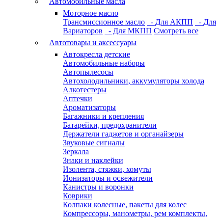
Автомобильные масла
Моторное масло
Трансмиссионное масло
- Для АКПП
- Для
Вариаторов
- Для МКПП
Смотреть все
Автотовары и аксессуары
Автокресла детские
Автомобильные наборы
Автопылесосы
Автохолодильники, аккумуляторы холода
Алкотестеры
Аптечки
Ароматизаторы
Багажники и крепления
Батарейки, предохранители
Держатели гаджетов и органайзеры
Звуковые сигналы
Зеркала
Знаки и наклейки
Изолента, стяжки, хомуты
Ионизаторы и освежители
Канистры и воронки
Коврики
Колпаки колесные, пакеты для колес
Компрессоры, манометры, рем комплекты,