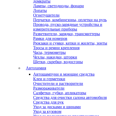
домкраты
Лампы, светодиоды, фонари
Лопаты
Огнетушители
Перчатки, комбинезоны, оплетки на руль
Провода, пуско-зарядные устройства и
измерительные приборы
Разветвители, зарядки, трансмиттеры
Рамки для номеров
Рюкзаки и сумки, кепки и жилеты, зонты
Тросы и ремни крепления
Часы, термометры
Чехлы, накидки, шторки
Щетки, скребки, водосгоны
Автохимия
Автошампуни и моющие средства
Клеи и герметики
Очистители и растворители
Размораживатели
Салфетки, губки, апликаторы
Средства для очистки салона автомобиля
Средства для рук
Уход за дисками и шинами
Уход за кузовом