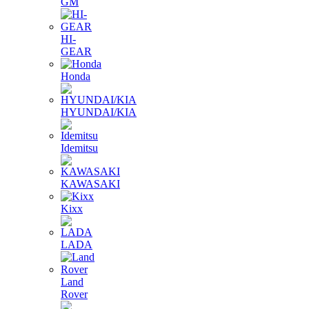
GM
HI-
GEAR
Honda
HYUNDAI/KIA
Idemitsu
KAWASAKI
Kixx
LADA
Land
Rover