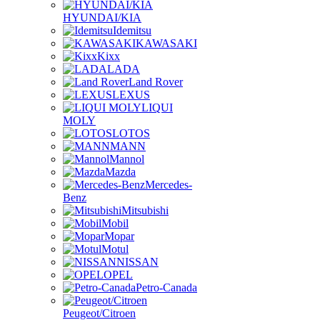
HYUNDAI/KIA
Idemitsu
KAWASAKI
Kixx
LADA
Land Rover
LEXUS
LIQUI
MOLY
LOTOS
MANN
Mannol
Mazda
Mercedes-
Benz
Mitsubishi
Mobil
Mopar
Motul
NISSAN
OPEL
Petro-Canada
Peugeot/Citroen