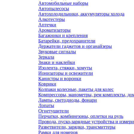
Автомобильные наборы
Автопылесосы
Автохолодильники, аккумуляторы холода
Алкотестеры
Аптечки
Ароматизаторы
Багажники и крепления
Батарейки, предохранители
Держатели гаджетов и органайзеры
Звуковые сигналы
Зеркала
Знаки и наклейки
Изолента, стяжки, хомуты
Ионизаторы и освежители
Канистры и воронки
Коврики
Колпаки колесные, пакеты для колес
Компрессоры, манометры, рем комплекты, до
Лампы, светодиоды, фонари
Лопаты
Огнетушители
Перчатки, комбинезоны, оплетки на руль
Провода, пуско-зарядные устройства и измер
Разветвители, зарядки, трансмиттеры
Рамки для номеров