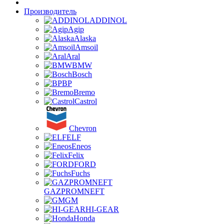
Производитель
ADDINOL
Agip
Alaska
Amsoil
Aral
BMW
Bosch
BP
Bremo
Castrol
Chevron
ELF
Eneos
Felix
FORD
Fuchs
GAZPROMNEFT
GM
HI-GEAR
Honda