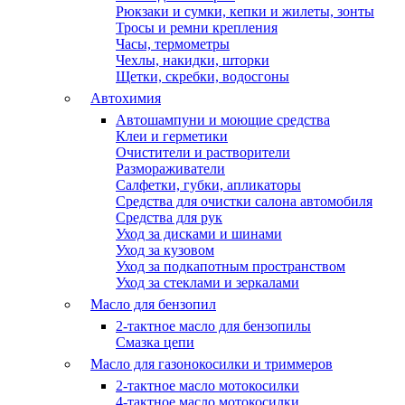
Рюкзаки и сумки, кепки и жилеты, зонты
Тросы и ремни крепления
Часы, термометры
Чехлы, накидки, шторки
Щетки, скребки, водосгоны
Автохимия
Автошампуни и моющие средства
Клеи и герметики
Очистители и растворители
Размораживатели
Салфетки, губки, апликаторы
Средства для очистки салона автомобиля
Средства для рук
Уход за дисками и шинами
Уход за кузовом
Уход за подкапотным пространством
Уход за стеклами и зеркалами
Масло для бензопил
2-тактное масло для бензопилы
Cмазка цепи
Масло для газонокосилки и триммеров
2-тактное масло мотокосилки
4-тактное масло мотокосилки