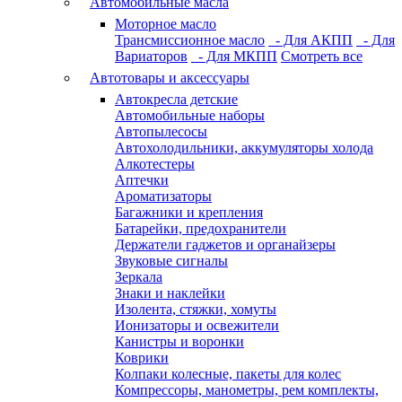
Автомобильные масла
Моторное масло
Трансмиссионное масло
- Для АКПП
- Для
Вариаторов
- Для МКПП
Смотреть все
Автотовары и аксессуары
Автокресла детские
Автомобильные наборы
Автопылесосы
Автохолодильники, аккумуляторы холода
Алкотестеры
Аптечки
Ароматизаторы
Багажники и крепления
Батарейки, предохранители
Держатели гаджетов и органайзеры
Звуковые сигналы
Зеркала
Знаки и наклейки
Изолента, стяжки, хомуты
Ионизаторы и освежители
Канистры и воронки
Коврики
Колпаки колесные, пакеты для колес
Компрессоры, манометры, рем комплекты,