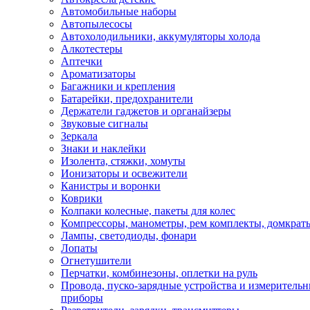
Автомобильные наборы
Автопылесосы
Автохолодильники, аккумуляторы холода
Алкотестеры
Аптечки
Ароматизаторы
Багажники и крепления
Батарейки, предохранители
Держатели гаджетов и органайзеры
Звуковые сигналы
Зеркала
Знаки и наклейки
Изолента, стяжки, хомуты
Ионизаторы и освежители
Канистры и воронки
Коврики
Колпаки колесные, пакеты для колес
Компрессоры, манометры, рем комплекты, домкрат
Лампы, светодиоды, фонари
Лопаты
Огнетушители
Перчатки, комбинезоны, оплетки на руль
Провода, пуско-зарядные устройства и измеритель
приборы