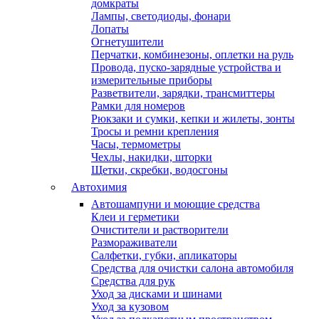
домкраты
Лампы, светодиоды, фонари
Лопаты
Огнетушители
Перчатки, комбинезоны, оплетки на руль
Провода, пуско-зарядные устройства и
измерительные приборы
Разветвители, зарядки, трансмиттеры
Рамки для номеров
Рюкзаки и сумки, кепки и жилеты, зонты
Тросы и ремни крепления
Часы, термометры
Чехлы, накидки, шторки
Щетки, скребки, водосгоны
Автохимия
Автошампуни и моющие средства
Клеи и герметики
Очистители и растворители
Размораживатели
Салфетки, губки, апликаторы
Средства для очистки салона автомобиля
Средства для рук
Уход за дисками и шинами
Уход за кузовом