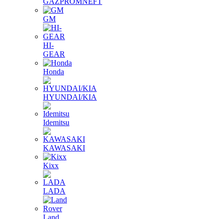
GAZPROMNEFT
GM
HI-
GEAR
Honda
HYUNDAI/KIA
Idemitsu
KAWASAKI
Kixx
LADA
Land