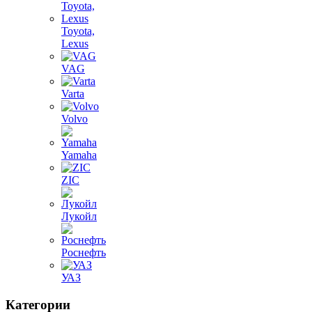
Toyota,
Lexus
VAG
Varta
Volvo
Yamaha
ZIC
Лукойл
Роснефть
УАЗ
Категории