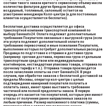
составе такого заказа кратного сервисному объему масла
количества фильтров других брендов (масляный,
воздушный, топливный, салонный) остается на
усмотрение менеджера Колл-центра (а для постоянных
клиентов осуществляется бесплатно).
Бесплатная доставка осуществляется до офиса
транспортной компании транспортной компанией
по
выбору
Saveauto24. Оплате подлежат дополнительные
требования Покупателя связанные с выгрузкой груза (если
эта услуга подлежит дополнительной оплате по
требованию перевозчика) и иные пожелания Покупателя,
выполнение которых потребует дополнительных расходов
Продавца по подготовке к отправке и доставке груза
(например: срочная доставка, перевозка груза отдельным
транспортным средством или индивидуальным
контейнером, нестандартная упаковка товара, отправка по
срочному тарифу и т.п.). Отправка товара производится
после зачисления оплаты на счет Saveauto24. В ряде
случаев, при обработке заказов с бесплатной доставкой за
пределы Москвы, оператор кол-центра с целью
подтверждения намерений покупателя получить и
оплатить заказ, имеет право выставить требование
частичной или полной предоплаты заказа. В первую
очередь это касается тех покупателей, которые уже имеют
отказы от получения ранее направленных заказов по
любым причинам. Размер наложенного платежа (суммы,
причитающейся к оплате при получении заказа,