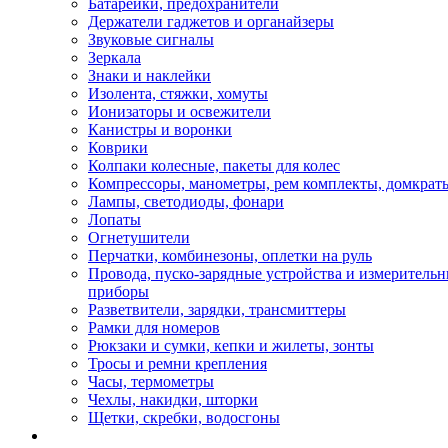
Батарейки, предохранители
Держатели гаджетов и органайзеры
Звуковые сигналы
Зеркала
Знаки и наклейки
Изолента, стяжки, хомуты
Ионизаторы и освежители
Канистры и воронки
Коврики
Колпаки колесные, пакеты для колес
Компрессоры, манометры, рем комплекты, домкрат
Лампы, светодиоды, фонари
Лопаты
Огнетушители
Перчатки, комбинезоны, оплетки на руль
Провода, пуско-зарядные устройства и измеритель
приборы
Разветвители, зарядки, трансмиттеры
Рамки для номеров
Рюкзаки и сумки, кепки и жилеты, зонты
Тросы и ремни крепления
Часы, термометры
Чехлы, накидки, шторки
Щетки, скребки, водосгоны