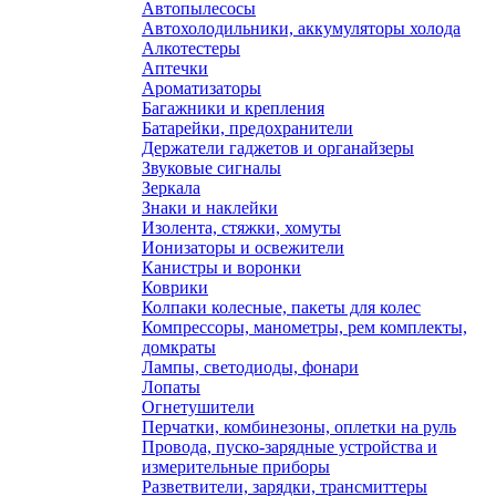
Автопылесосы
Автохолодильники, аккумуляторы холода
Алкотестеры
Аптечки
Ароматизаторы
Багажники и крепления
Батарейки, предохранители
Держатели гаджетов и органайзеры
Звуковые сигналы
Зеркала
Знаки и наклейки
Изолента, стяжки, хомуты
Ионизаторы и освежители
Канистры и воронки
Коврики
Колпаки колесные, пакеты для колес
Компрессоры, манометры, рем комплекты,
домкраты
Лампы, светодиоды, фонари
Лопаты
Огнетушители
Перчатки, комбинезоны, оплетки на руль
Провода, пуско-зарядные устройства и
измерительные приборы
Разветвители, зарядки, трансмиттеры