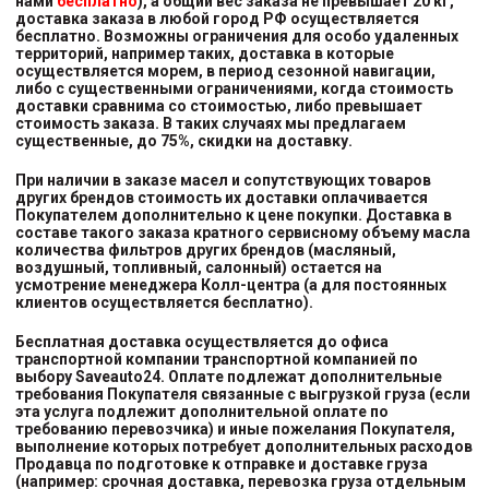
нами
бесплатно
), а общий вес заказа не превышает 20 кг,
доставка заказа в любой город РФ осуществляется
бесплатно. Возможны ограничения для особо удаленных
территорий, например таких, доставка в которые
осуществляется морем, в период сезонной навигации,
либо с существенными ограничениями, когда стоимость
доставки сравнима со стоимостью, либо превышает
стоимость заказа. В таких случаях мы предлагаем
существенные, до 75%, скидки на доставку.
При наличии в заказе масел и сопутствующих товаров
других брендов стоимость их доставки оплачивается
Покупателем дополнительно к цене покупки. Доставка в
составе такого заказа кратного сервисному объему масла
количества фильтров других брендов (масляный,
воздушный, топливный, салонный) остается на
усмотрение менеджера Колл-центра (а для постоянных
клиентов осуществляется бесплатно).
Бесплатная доставка осуществляется до офиса
транспортной компании транспортной компанией
по
выбору
Saveauto24. Оплате подлежат дополнительные
требования Покупателя связанные с выгрузкой груза (если
эта услуга подлежит дополнительной оплате по
требованию перевозчика) и иные пожелания Покупателя,
выполнение которых потребует дополнительных расходов
Продавца по подготовке к отправке и доставке груза
(например: срочная доставка, перевозка груза отдельным