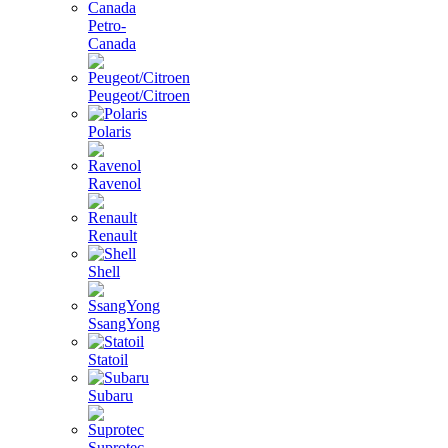
Petro-
Canada
Peugeot/Citroen
Polaris
Ravenol
Renault
Shell
SsangYong
Statoil
Subaru
Suprotec