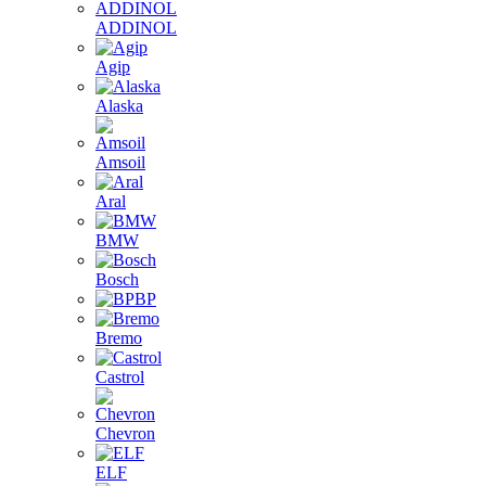
ADDINOL
Agip
Alaska
Amsoil
Aral
BMW
Bosch
BP
Bremo
Castrol
Chevron
ELF