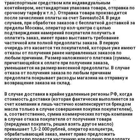
транспортным средством или индивидуальным
контейнером, нестандартная упаковка товара, отправка по
срочному тарифу и т.п.). Отправка товара производится
после зачисления оплаты на счет Saveauto24. В ряде
случаев, при обработке заказов с бесплатной доставкой за
пределы Москвы, оператор кол-центра с целью
подтверждения намерений покупателя получить и
оплатить заказ, имеет право выставить требование
частичной или полной предоплаты заказа. В первую
очередь это касается тех покупателей, которые уже имеют
отказы от получения ранее направленных заказов по
любым причинам. Размер наложенного платежа (суммы,
причитающейся к оплате при получении заказа,
уменьшается на размер внесенной предоплаты. В случае
отказа от получения заказа по любым причинам
предоплата покрывает расходы магазина на отправку и
возвращение заказа на склад.
В случае доставки в крайне удаленные регионы РФ, когда
стоимость доставки (которая фактически выполняется за
счет компании и лишь частично компенсируется брендом
масла только в случае совершения покупки покупателем),
а, соответственно, сумма коммерческих потерь компании
в случае отказа покупателя от получения товара
(передумал покупать, решил взять другое масло)
превышает 1,5-2 000 рублей, оператор колцентра,
обрабатывающий заказ, имеет право предложить
покупателю провести частичную или полную предоплату