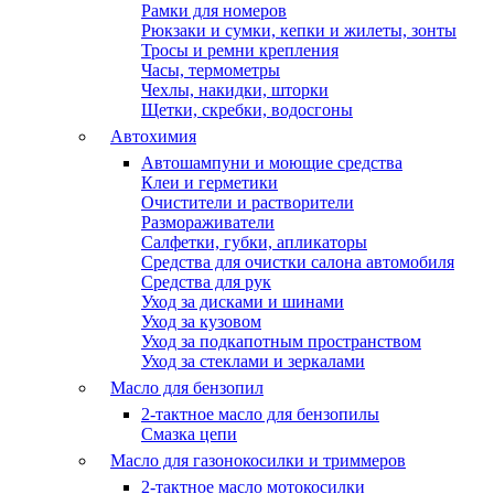
Рамки для номеров
Рюкзаки и сумки, кепки и жилеты, зонты
Тросы и ремни крепления
Часы, термометры
Чехлы, накидки, шторки
Щетки, скребки, водосгоны
Автохимия
Автошампуни и моющие средства
Клеи и герметики
Очистители и растворители
Размораживатели
Салфетки, губки, апликаторы
Средства для очистки салона автомобиля
Средства для рук
Уход за дисками и шинами
Уход за кузовом
Уход за подкапотным пространством
Уход за стеклами и зеркалами
Масло для бензопил
2-тактное масло для бензопилы
Cмазка цепи
Масло для газонокосилки и триммеров
2-тактное масло мотокосилки