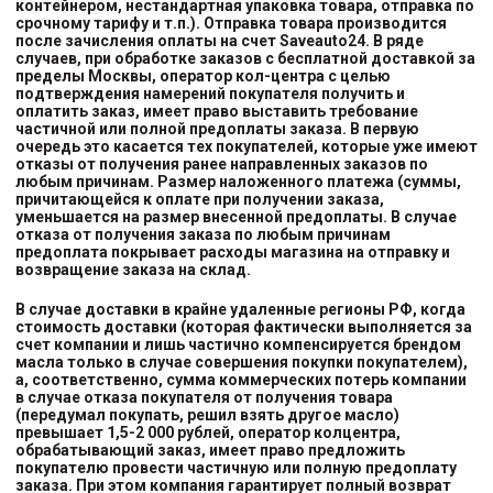
контейнером, нестандартная упаковка товара, отправка по
срочному тарифу и т.п.). Отправка товара производится
после зачисления оплаты на счет Saveauto24. В ряде
случаев, при обработке заказов с бесплатной доставкой за
пределы Москвы, оператор кол-центра с целью
подтверждения намерений покупателя получить и
оплатить заказ, имеет право выставить требование
частичной или полной предоплаты заказа. В первую
очередь это касается тех покупателей, которые уже имеют
отказы от получения ранее направленных заказов по
любым причинам. Размер наложенного платежа (суммы,
причитающейся к оплате при получении заказа,
уменьшается на размер внесенной предоплаты. В случае
отказа от получения заказа по любым причинам
предоплата покрывает расходы магазина на отправку и
возвращение заказа на склад.
В случае доставки в крайне удаленные регионы РФ, когда
стоимость доставки (которая фактически выполняется за
счет компании и лишь частично компенсируется брендом
масла только в случае совершения покупки покупателем),
а, соответственно, сумма коммерческих потерь компании
в случае отказа покупателя от получения товара
(передумал покупать, решил взять другое масло)
превышает 1,5-2 000 рублей, оператор колцентра,
обрабатывающий заказ, имеет право предложить
покупателю провести частичную или полную предоплату
заказа. При этом компания гарантирует полный возврат