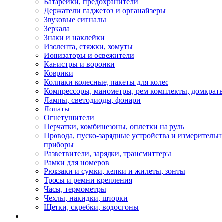
Батарейки, предохранители
Держатели гаджетов и органайзеры
Звуковые сигналы
Зеркала
Знаки и наклейки
Изолента, стяжки, хомуты
Ионизаторы и освежители
Канистры и воронки
Коврики
Колпаки колесные, пакеты для колес
Компрессоры, манометры, рем комплекты, домкрат
Лампы, светодиоды, фонари
Лопаты
Огнетушители
Перчатки, комбинезоны, оплетки на руль
Провода, пуско-зарядные устройства и измеритель
приборы
Разветвители, зарядки, трансмиттеры
Рамки для номеров
Рюкзаки и сумки, кепки и жилеты, зонты
Тросы и ремни крепления
Часы, термометры
Чехлы, накидки, шторки
Щетки, скребки, водосгоны