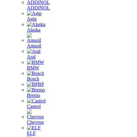
ADDINOL
Agip
Alaska
Amsoil
Aral
BMW
Bosch
BP
Bremo
Castrol
Chevron
ELF