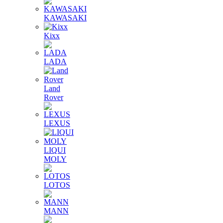
KAWASAKI
Kixx
LADA
Land
Rover
LEXUS
LIQUI
MOLY
LOTOS
MANN