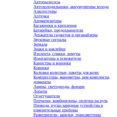
Автопылесосы
Автохолодильники, аккумуляторы холода
Алкотестеры
Аптечки
Ароматизаторы
Багажники и крепления
Батарейки, предохранители
Держатели гаджетов и органайзеры
Звуковые сигналы
Зеркала
Знаки и наклейки
Изолента, стяжки, хомуты
Ионизаторы и освежители
Канистры и воронки
Коврики
Колпаки колесные, пакеты для колес
Компрессоры, манометры, рем комплекты,
домкраты
Лампы, светодиоды, фонари
Лопаты
Огнетушители
Перчатки, комбинезоны, оплетки на руль
Провода, пуско-зарядные устройства и
измерительные приборы
Разветвители, зарядки, трансмиттеры