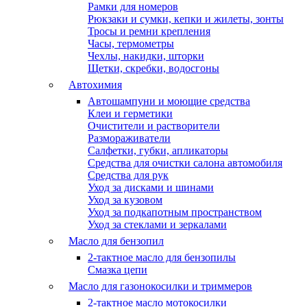
Рамки для номеров
Рюкзаки и сумки, кепки и жилеты, зонты
Тросы и ремни крепления
Часы, термометры
Чехлы, накидки, шторки
Щетки, скребки, водосгоны
Автохимия
Автошампуни и моющие средства
Клеи и герметики
Очистители и растворители
Размораживатели
Салфетки, губки, апликаторы
Средства для очистки салона автомобиля
Средства для рук
Уход за дисками и шинами
Уход за кузовом
Уход за подкапотным пространством
Уход за стеклами и зеркалами
Масло для бензопил
2-тактное масло для бензопилы
Cмазка цепи
Масло для газонокосилки и триммеров
2-тактное масло мотокосилки