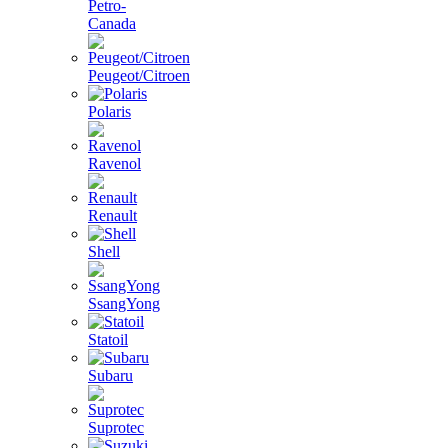
Petro-
Canada
Peugeot/Citroen
Polaris
Ravenol
Renault
Shell
SsangYong
Statoil
Subaru
Suprotec