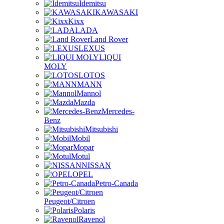
Idemitsu
KAWASAKI
Kixx
LADA
Land Rover
LEXUS
LIQUI
MOLY
LOTOS
MANN
Mannol
Mazda
Mercedes-
Benz
Mitsubishi
Mobil
Mopar
Motul
NISSAN
OPEL
Petro-Canada
Peugeot/Citroen
Polaris
Ravenol