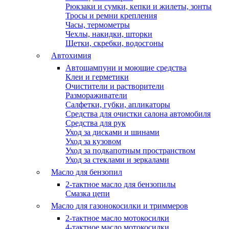
Рюкзаки и сумки, кепки и жилеты, зонты
Тросы и ремни крепления
Часы, термометры
Чехлы, накидки, шторки
Щетки, скребки, водосгоны
Автохимия
Автошампуни и моющие средства
Клеи и герметики
Очистители и растворители
Размораживатели
Салфетки, губки, апликаторы
Средства для очистки салона автомобиля
Средства для рук
Уход за дисками и шинами
Уход за кузовом
Уход за подкапотным пространством
Уход за стеклами и зеркалами
Масло для бензопил
2-тактное масло для бензопилы
Cмазка цепи
Масло для газонокосилки и триммеров
2-тактное масло мотокосилки
4-тактное масло мотокосилки