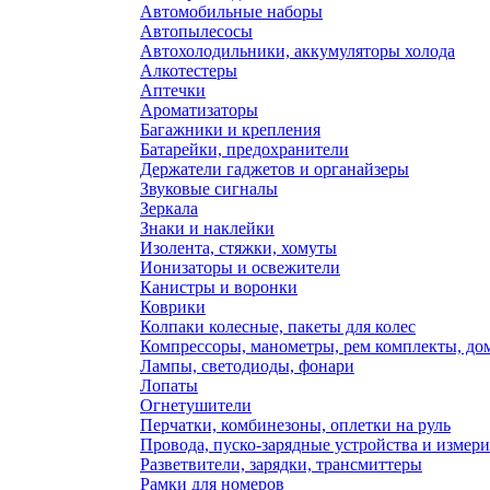
Автомобильные наборы
Автопылесосы
Автохолодильники, аккумуляторы холода
Алкотестеры
Аптечки
Ароматизаторы
Багажники и крепления
Батарейки, предохранители
Держатели гаджетов и органайзеры
Звуковые сигналы
Зеркала
Знаки и наклейки
Изолента, стяжки, хомуты
Ионизаторы и освежители
Канистры и воронки
Коврики
Колпаки колесные, пакеты для колес
Компрессоры, манометры, рем комплекты, до
Лампы, светодиоды, фонари
Лопаты
Огнетушители
Перчатки, комбинезоны, оплетки на руль
Провода, пуско-зарядные устройства и измер
Разветвители, зарядки, трансмиттеры
Рамки для номеров