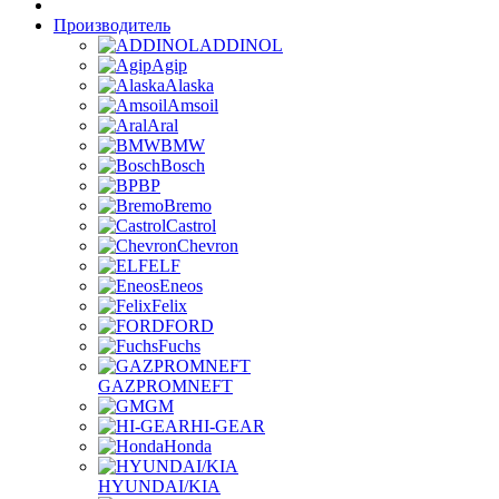
Производитель
ADDINOL
Agip
Alaska
Amsoil
Aral
BMW
Bosch
BP
Bremo
Castrol
Chevron
ELF
Eneos
Felix
FORD
Fuchs
GAZPROMNEFT
GM
HI-GEAR
Honda
HYUNDAI/KIA