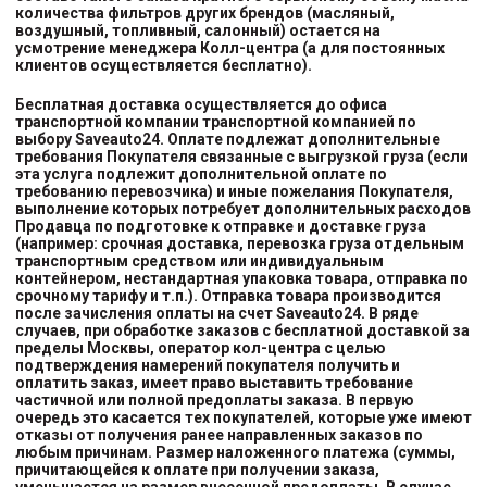
количества фильтров других брендов (масляный,
воздушный, топливный, салонный) остается на
усмотрение менеджера Колл-центра (а для постоянных
клиентов осуществляется бесплатно).
Бесплатная доставка осуществляется до офиса
транспортной компании транспортной компанией
по
выбору
Saveauto24. Оплате подлежат дополнительные
требования Покупателя связанные с выгрузкой груза (если
эта услуга подлежит дополнительной оплате по
требованию перевозчика) и иные пожелания Покупателя,
выполнение которых потребует дополнительных расходов
Продавца по подготовке к отправке и доставке груза
(например: срочная доставка, перевозка груза отдельным
транспортным средством или индивидуальным
контейнером, нестандартная упаковка товара, отправка по
срочному тарифу и т.п.). Отправка товара производится
после зачисления оплаты на счет Saveauto24. В ряде
случаев, при обработке заказов с бесплатной доставкой за
пределы Москвы, оператор кол-центра с целью
подтверждения намерений покупателя получить и
оплатить заказ, имеет право выставить требование
частичной или полной предоплаты заказа. В первую
очередь это касается тех покупателей, которые уже имеют
отказы от получения ранее направленных заказов по
любым причинам. Размер наложенного платежа (суммы,
причитающейся к оплате при получении заказа,
уменьшается на размер внесенной предоплаты. В случае