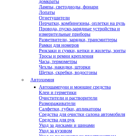
домкраты
Лампы, светодиоды, фонари
Лопаты
Огнетушители
Перчатки, комбинезоны, оплетки на руль
Провода, пуско-зарядные устройства и
измерительные приборы
Разветвители, зарядки, трансмиттеры
Рамки для номеров
Рюкзаки и сумки, кепки и жилеты, зонты
Тросы и ремни крепления
Часы, термометры
Чехлы, накидки, шторки
Щетки, скребки, водосгоны
Автохимия
Автошампуни и моющие средства
Клеи и герметики
Очистители и растворители
Размораживатели
Салфетки, губки, апликаторы
Средства для очистки салона автомобиля
Средства для рук
Уход за дисками и шинами
Уход за кузовом