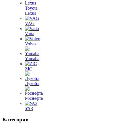
Toyota,
Lexus
VAG
Varta
Volvo
Yamaha
ZIC
Лукойл
Роснефть
УАЗ
Категории