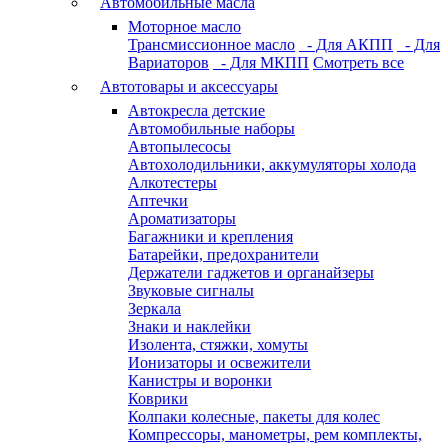
Автомобильные масла
Моторное масло
Трансмиссионное масло
- Для АКПП
- Для
Вариаторов
- Для МКПП
Смотреть все
Автотовары и аксессуары
Автокресла детские
Автомобильные наборы
Автопылесосы
Автохолодильники, аккумуляторы холода
Алкотестеры
Аптечки
Ароматизаторы
Багажники и крепления
Батарейки, предохранители
Держатели гаджетов и органайзеры
Звуковые сигналы
Зеркала
Знаки и наклейки
Изолента, стяжки, хомуты
Ионизаторы и освежители
Канистры и воронки
Коврики
Колпаки колесные, пакеты для колес
Компрессоры, манометры, рем комплекты,