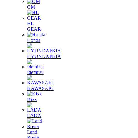
GM
HI-
GEAR
Honda
HYUNDAI/KIA
Idemitsu
KAWASAKI
Kixx
LADA
Land
Rover