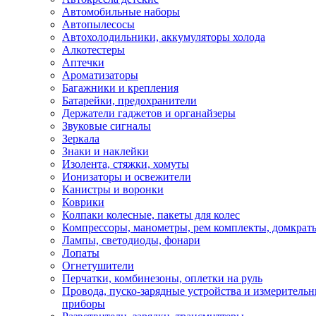
Автомобильные наборы
Автопылесосы
Автохолодильники, аккумуляторы холода
Алкотестеры
Аптечки
Ароматизаторы
Багажники и крепления
Батарейки, предохранители
Держатели гаджетов и органайзеры
Звуковые сигналы
Зеркала
Знаки и наклейки
Изолента, стяжки, хомуты
Ионизаторы и освежители
Канистры и воронки
Коврики
Колпаки колесные, пакеты для колес
Компрессоры, манометры, рем комплекты, домкрат
Лампы, светодиоды, фонари
Лопаты
Огнетушители
Перчатки, комбинезоны, оплетки на руль
Провода, пуско-зарядные устройства и измеритель
приборы