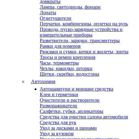
домкраты
Лампы, светодиоды, фонари
Лопаты
Огнетушители
Перчатки, комбинезоны, оплетки на руль
Провода, пуско-зарядные устройства и
измерительные приборы
Разветвители, зарядки, трансмиттеры
Рамки для номеров
Рюкзаки и сумки, кепки и жилеты, зонты
Тросы и ремни крепления
Часы, термометры
Чехлы, накидки, шторки
Щетки, скребки, водосгоны
Автохимия
Автошампуни и моющие средства
Клеи и герметики
Очистители и растворители
Размораживатели
Салфетки, губки, апликаторы
Средства для очистки салона автомобиля
Средства для рук
Уход за дисками и шинами
Уход за кузовом