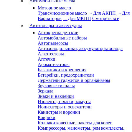
Автомобильные масла
Моторное масло
Трансмиссионное масло
- Для АКПП
- Для
Вариаторов
- Для МКПП
Смотреть все
Автотовары и аксессуары
Автокресла детские
Автомобильные наборы
Автопылесосы
Автохолодильники, аккумуляторы холода
Алкотестеры
Аптечки
Ароматизаторы
Багажники и крепления
Батарейки, предохранители
Держатели гаджетов и органайзеры
Звуковые сигналы
Зеркала
Знаки и наклейки
Изолента, стяжки, хомуты
Ионизаторы и освежители
Канистры и воронки
Коврики
Колпаки колесные, пакеты для колес
Компрессоры, манометры, рем комплекты,