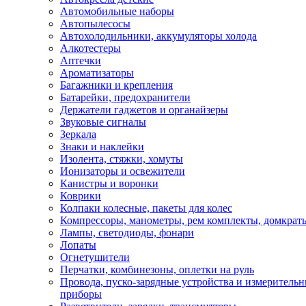
Автомобильные наборы
Автопылесосы
Автохолодильники, аккумуляторы холода
Алкотестеры
Аптечки
Ароматизаторы
Багажники и крепления
Батарейки, предохранители
Держатели гаджетов и органайзеры
Звуковые сигналы
Зеркала
Знаки и наклейки
Изолента, стяжки, хомуты
Ионизаторы и освежители
Канистры и воронки
Коврики
Колпаки колесные, пакеты для колес
Компрессоры, манометры, рем комплекты, домкрат
Лампы, светодиоды, фонари
Лопаты
Огнетушители
Перчатки, комбинезоны, оплетки на руль
Провода, пуско-зарядные устройства и измеритель
приборы