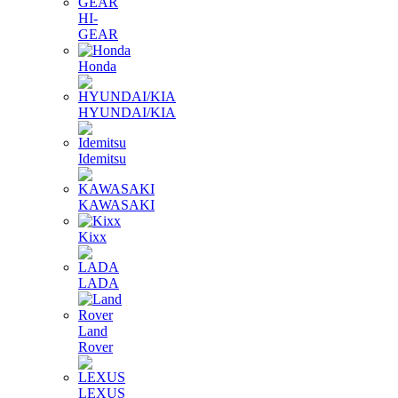
HI-
GEAR
Honda
HYUNDAI/KIA
Idemitsu
KAWASAKI
Kixx
LADA
Land
Rover
LEXUS