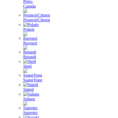
Petro-
Canada
Peugeot/Citroen
Polaris
Ravenol
Renault
Shell
SsangYong
Statoil
Subaru
Suprotec