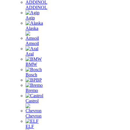
ADDINOL
Agip
Alaska
Amsoil
Aral
BMW
Bosch
BP
Bremo
Castrol
Chevron
ELF