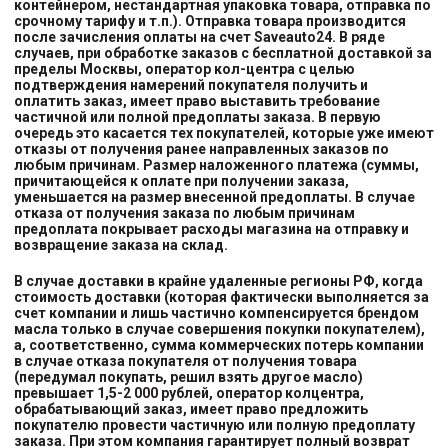
контейнером, нестандартная упаковка товара, отправка по
срочному тарифу и т.п.). Отправка товара производится
после зачисления оплаты на счет Saveauto24. В ряде
случаев, при обработке заказов с бесплатной доставкой за
пределы Москвы, оператор кол-центра с целью
подтверждения намерений покупателя получить и
оплатить заказ, имеет право выставить требование
частичной или полной предоплаты заказа. В первую
очередь это касается тех покупателей, которые уже имеют
отказы от получения ранее направленных заказов по
любым причинам. Размер наложенного платежа (суммы,
причитающейся к оплате при получении заказа,
уменьшается на размер внесенной предоплаты. В случае
отказа от получения заказа по любым причинам
предоплата покрывает расходы магазина на отправку и
возвращение заказа на склад.
В случае доставки в крайне удаленные регионы РФ, когда
стоимость доставки (которая фактически выполняется за
счет компании и лишь частично компенсируется брендом
масла только в случае совершения покупки покупателем),
а, соответственно, сумма коммерческих потерь компании
в случае отказа покупателя от получения товара
(передумал покупать, решил взять другое масло)
превышает 1,5-2 000 рублей, оператор колцентра,
обрабатывающий заказ, имеет право предложить
покупателю провести частичную или полную предоплату
заказа. При этом компания гарантирует полный возврат