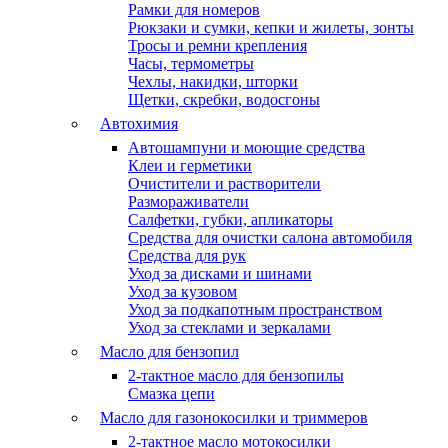
Рамки для номеров
Рюкзаки и сумки, кепки и жилеты, зонты
Тросы и ремни крепления
Часы, термометры
Чехлы, накидки, шторки
Щетки, скребки, водосгоны
Автохимия
Автошампуни и моющие средства
Клеи и герметики
Очистители и растворители
Размораживатели
Салфетки, губки, апликаторы
Средства для очистки салона автомобиля
Средства для рук
Уход за дисками и шинами
Уход за кузовом
Уход за подкапотным пространством
Уход за стеклами и зеркалами
Масло для бензопил
2-тактное масло для бензопилы
Cмазка цепи
Масло для газонокосилки и триммеров
2-тактное масло мотокосилки