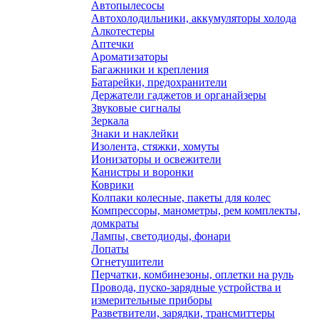
Автопылесосы
Автохолодильники, аккумуляторы холода
Алкотестеры
Аптечки
Ароматизаторы
Багажники и крепления
Батарейки, предохранители
Держатели гаджетов и органайзеры
Звуковые сигналы
Зеркала
Знаки и наклейки
Изолента, стяжки, хомуты
Ионизаторы и освежители
Канистры и воронки
Коврики
Колпаки колесные, пакеты для колес
Компрессоры, манометры, рем комплекты,
домкраты
Лампы, светодиоды, фонари
Лопаты
Огнетушители
Перчатки, комбинезоны, оплетки на руль
Провода, пуско-зарядные устройства и
измерительные приборы
Разветвители, зарядки, трансмиттеры