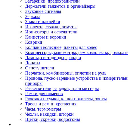
Батарейки, предохранители
Держатели гаджетов и органайзеры
Звуковые сигналы
Зеркала
Знаки и наклейки
Изолента, стяжки, хомуты
Ионизаторы и освежители
Канистры и воронки
Коврики
Колпаки колесные, пакеты для колес
Компрессоры, манометры, рем комплекты, домкрат
Лампы, светодиоды, фонари
Лопаты
Огнетушители
Перчатки, комбинезоны, оплетки на руль
Провода, пуско-зарядные устройства и измеритель
приборы
Разветвители, зарядки, трансмиттеры
Рамки для номеров
Рюкзаки и сумки, кепки и жилеты, зонты
Тросы и ремни крепления
Часы, термометры
Чехлы, накидки, шторки
Щетки, скребки, водосгоны