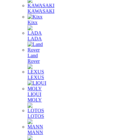
KAWASAKI
Kixx
LADA
Land
Rover
LEXUS
LIQUI
MOLY
LOTOS
MANN