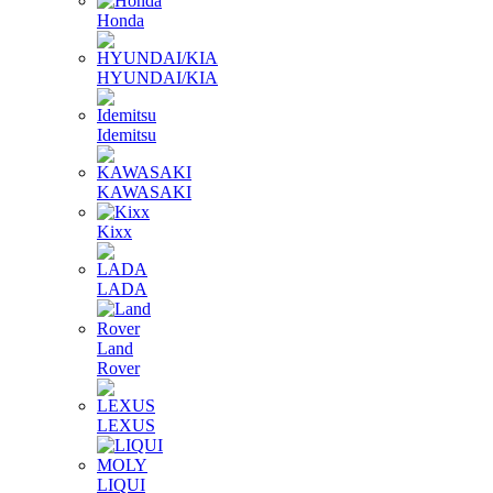
Honda
HYUNDAI/KIA
Idemitsu
KAWASAKI
Kixx
LADA
Land
Rover
LEXUS
LIQUI