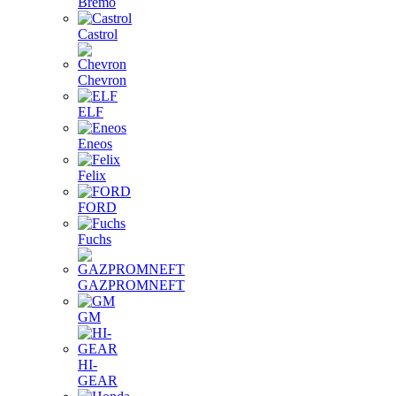
Bremo
Castrol
Chevron
ELF
Eneos
Felix
FORD
Fuchs
GAZPROMNEFT
GM
HI-
GEAR