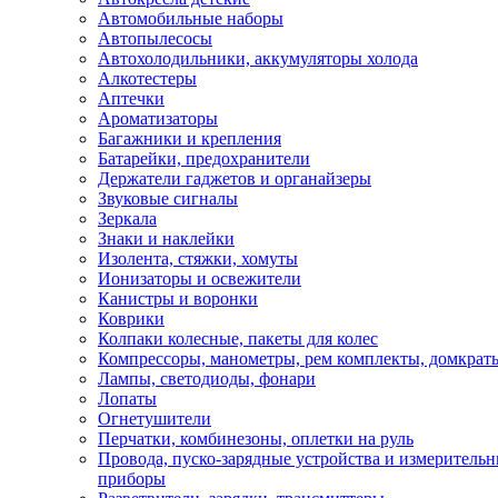
Автомобильные наборы
Автопылесосы
Автохолодильники, аккумуляторы холода
Алкотестеры
Аптечки
Ароматизаторы
Багажники и крепления
Батарейки, предохранители
Держатели гаджетов и органайзеры
Звуковые сигналы
Зеркала
Знаки и наклейки
Изолента, стяжки, хомуты
Ионизаторы и освежители
Канистры и воронки
Коврики
Колпаки колесные, пакеты для колес
Компрессоры, манометры, рем комплекты, домкрат
Лампы, светодиоды, фонари
Лопаты
Огнетушители
Перчатки, комбинезоны, оплетки на руль
Провода, пуско-зарядные устройства и измеритель
приборы