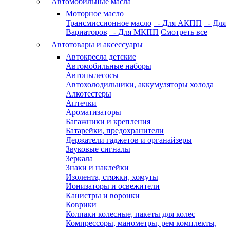
Автомобильные масла
Моторное масло
Трансмиссионное масло
- Для АКПП
- Для
Вариаторов
- Для МКПП
Смотреть все
Автотовары и аксессуары
Автокресла детские
Автомобильные наборы
Автопылесосы
Автохолодильники, аккумуляторы холода
Алкотестеры
Аптечки
Ароматизаторы
Багажники и крепления
Батарейки, предохранители
Держатели гаджетов и органайзеры
Звуковые сигналы
Зеркала
Знаки и наклейки
Изолента, стяжки, хомуты
Ионизаторы и освежители
Канистры и воронки
Коврики
Колпаки колесные, пакеты для колес
Компрессоры, манометры, рем комплекты,