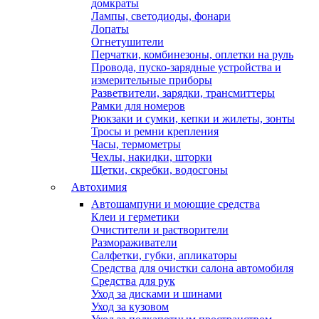
домкраты
Лампы, светодиоды, фонари
Лопаты
Огнетушители
Перчатки, комбинезоны, оплетки на руль
Провода, пуско-зарядные устройства и
измерительные приборы
Разветвители, зарядки, трансмиттеры
Рамки для номеров
Рюкзаки и сумки, кепки и жилеты, зонты
Тросы и ремни крепления
Часы, термометры
Чехлы, накидки, шторки
Щетки, скребки, водосгоны
Автохимия
Автошампуни и моющие средства
Клеи и герметики
Очистители и растворители
Размораживатели
Салфетки, губки, апликаторы
Средства для очистки салона автомобиля
Средства для рук
Уход за дисками и шинами
Уход за кузовом